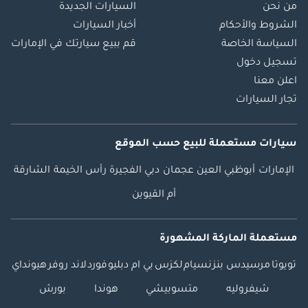
من نحن
السيارات الجديدة
الشروط والأحكام
أخبار السيارات
السياسة الخاصة
قم ببيع سيارتك في الإمارات
تسجيل دخول
اعلن معنا
تجار السيارات
سيارات مستعملة
للبيع
حسب الموقع
الإمارات
أبوظبي
العين
عجمان
دبي
الفجيرة
رأس الخيمة
الشارقة
أم القيوين
مستعملة الماركة المشهورة
تويوتا
مرسيدس بنز
نسيام
لكزس
بي ام دبليو
فورد
لاند روفر
هيونداي
شيفروليه
متسوبيشي
هوندا
بورش