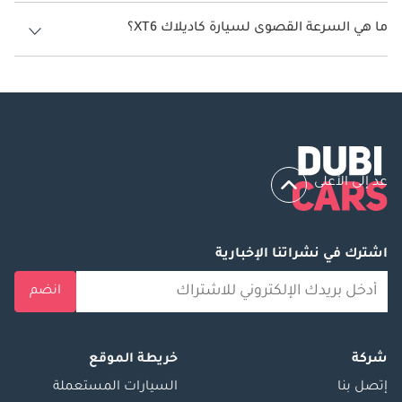
تنتج كاديلاك XT6 قوة 310 حصان.
ما هي السرعة القصوى لسيارة كاديلاك XT6؟
السرعة القصوى لسيارة كاديلاك XT6 هي 240 كم/الساعة.
عد إلى الأعلى
اشترك في نشراتنا الإخبارية
انضم
شركة
خريطة الموقع
إتصل بنا
السيارات المستعملة