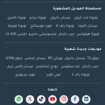
مستعملة الموديل المشهورة
تويوتا لاند كروزر
نيسان باترول
تويوتا برادو
تويوتا كامري
نيسان ألتيما
تويوتا راف 4
فورد موستانج
تويوتا كورولا
تويوتا هيلوكس
جيب رانجلر
متسوبيشي باجيرو
لكزس LS 430
موديلات جديدة شعبية
جيتور T2
نيسان باترول
بورش 911
نيسان كيكس
جيتور G700
جيب رانجلر
كيا سيلتوس
دودج تشالينجر
نيسان إكس تريل
تويوتا راف ٤
ميني كوبر
فورد تيريتوري
تابعنا