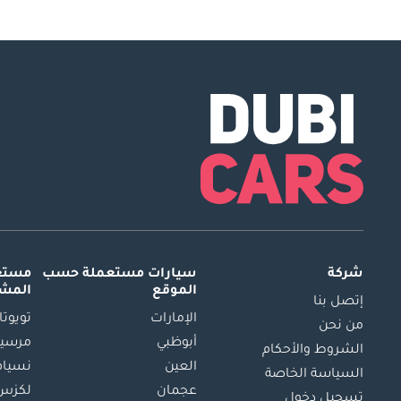
شركة
سيارات مستعملة
حسب
مستعم
الموقع
المش
إتصل بنا
الإمارات
تويوتا
من نحن
أبوظبي
مرسيد
الشروط والأحكام
العين
نسيام
السياسة الخاصة
عجمان
لكزس
تسجيل دخول