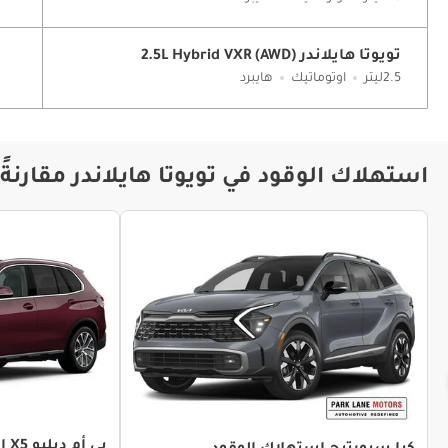
تويوتا هايلاندر 2.5L Hybrid VXR (AWD)
2.5ليتر
اوتوماتيك
هايبرد
استهلاك الوقود في تويوتا هايلاندر مقارنة
بي أم دبليو X5 استهلاك الوقود