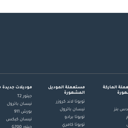
لة الماركة
مستعملة الموديل
موديلات جديدة 
هورة
المشهورة
جيتور T2
تويوتا لاند كروزر
نيسان باترول
س بنز
نيسان باترول
بورش 911
تويوتا برادو
نيسان كيكس
تويوتا كامري
جيتور G700