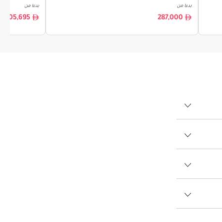
بدءا من
بدءا من
205,695
287,000