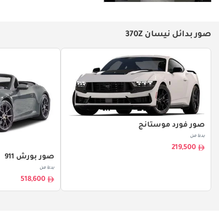
صور بدائل نيسان 370Z
صور فورد موستانج
بدءا من
219,500
صور بورش 911
بدءا من
518,600