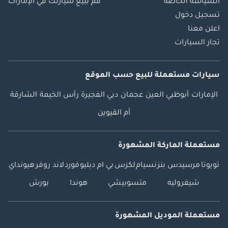
السياسة الخاصة
قم ببيع سيارتك في الإمارات
تسجيل دخول
اعلن معنا
تجار السيارات
سيارات مستعملة
للبيع
حسب الموقع
الإمارات
أبوظبي
العين
عجمان
دبي
الفجيرة
رأس الخيمة
الشارقة
أم القيوين
مستعملة الماركة المشهورة
تويوتا
مرسيدس بنز
نسيام
لكزس
بي ام دبليو
فورد
لاند روفر
هيونداي
شيفروليه
متسوبيشي
هوندا
بورش
مستعملة الموديل المشهورة