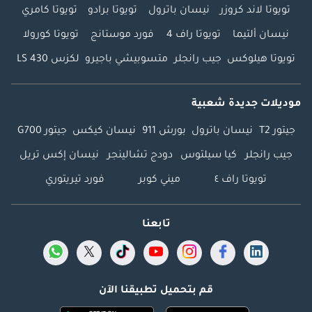
تويوتا لاند كروزر
نيسان باترول
تويوتا برادو
تويوتا كامري
نيسان ألتيما
تويوتا راف 4
فورد موستانج
تويوتا كورولا
تويوتا هيلوكس
جيب رانجلر
متسوبيشي باجيرو
لكزس LS 430
موديلات جديدة شعبية
جيتور T2
نيسان باترول
بورش 911
نيسان كيكس
جيتور G700
جيب رانجلر
كيا سيلتوس
دودج تشالينجر
نيسان إكس تريل
تويوتا راف ٤
ميني كوبر
فورد تيريتوري
تابعنا
قم بتحميل تطبيقنا الآن