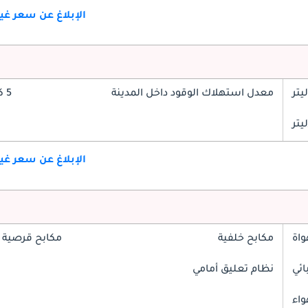
الإبلاغ عن سعر غ
معدل استهلاك الوقود داخل المدينة
5 كم/ليتر
الإبلاغ عن سعر غ
واة
مكابح خلفية
مكابح قرصية 
ائي
نظام تعليق أمامي
واء