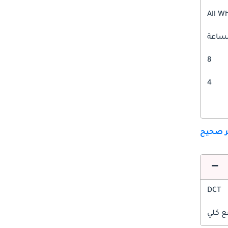
All W
8
4
ير صحيح
DCT
ع كلي