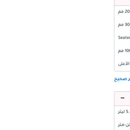
 مم
 مم
1 مم
الأعلى
ير صحيح
 ليتر