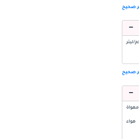
ير صحيح
ير صحيح
مهواة
هواء