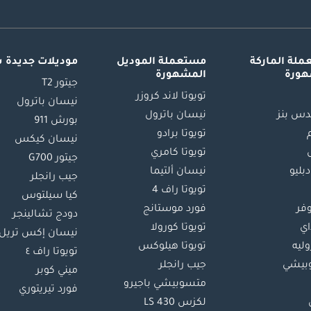
لة الماركة
مستعملة الموديل
موديلات جديدة 
هورة
المشهورة
جيتور T2
تويوتا لاند كروزر
نيسان باترول
س بنز
نيسان باترول
بورش 911
تويوتا برادو
نيسان كيكس
تويوتا كامري
جيتور G700
دبليو
نيسان ألتيما
جيب رانجلر
تويوتا راف 4
كيا سيلتوس
وفر
فورد موستانج
دودج تشالينجر
اي
تويوتا كورولا
نيسان إكس تريل
ليه
تويوتا هيلوكس
تويوتا راف ٤
بيشي
جيب رانجلر
ميني كوبر
متسوبيشي باجيرو
فورد تيريتوري
لكزس LS 430