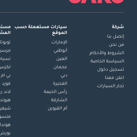
شركة
سيارات مستعملة
حسب
مستعم
الموقع
المش
إتصل بنا
الإمارات
تويوتا
من نحن
أبوظبي
مرسيد
الشروط والأحكام
العين
نسيام
السياسة الخاصة
عجمان
لكزس
تسجيل دخول
دبي
بي ام 
اعلن معنا
الفجيرة
فورد
تجار السيارات
رأس الخيمة
لاند ر
الشارقة
هيوند
أم القيوين
شيفرو
متسو
هوندا
بورش