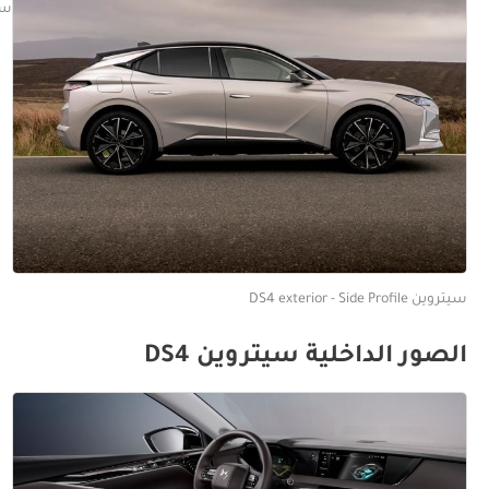
سيتروين 
سيتروين DS4 exterior - Side Profile
الصور الداخلية سيتروين DS4