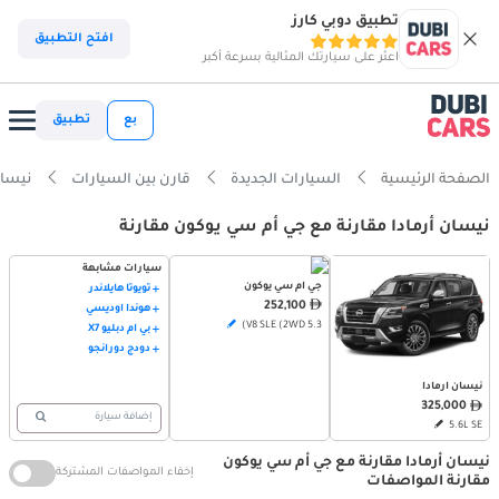
تطبيق دوبي كارز
افتح التطبيق
اعثر على سيارتك المثالية بسرعة أكبر
بع
تطبيق
الصفحة الرئيسية
السيارات الجديدة
قارن بين السيارات
نيسان أرمادا
نيسان أرمادا مقارنة مع جي أم سي يوكون مقارنة
سيارات مشابهة
جي أم سي يوكون
تويوتا هايلاندر
252,100
هوندا أوديسي
5.3 V8 SLE (2WD)
بي أم دبليو X7
دودج دورانجو
نيسان أرمادا
325,000
إضافة سيارة
5.6L SE
نيسان أرمادا مقارنة مع جي أم سي يوكون
إخفاء المواصفات المشتركة
مقارنة المواصفات