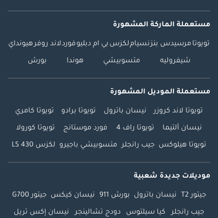
مستعملة الماركة المشهورة
تويوتا
مرسيدس بنز
نسيام
لكزس
بي ام دبليو
فورد
لاند روفر
هيونداي
شيفروليه
متسوبيشي
هوندا
بورش
مستعملة الموديل المشهورة
تويوتا لاند كروزر
نيسان باترول
تويوتا برادو
تويوتا كامري
نيسان ألتيما
تويوتا راف 4
فورد موستانج
تويوتا كورولا
تويوتا هيلوكس
جيب رانجلر
متسوبيشي باجيرو
لكزس LS 430
موديلات جديدة شعبية
جيتور T2
نيسان باترول
بورش 911
نيسان كيكس
جيتور G700
جيب رانجلر
كيا سيلتوس
دودج تشالينجر
نيسان إكس تريل