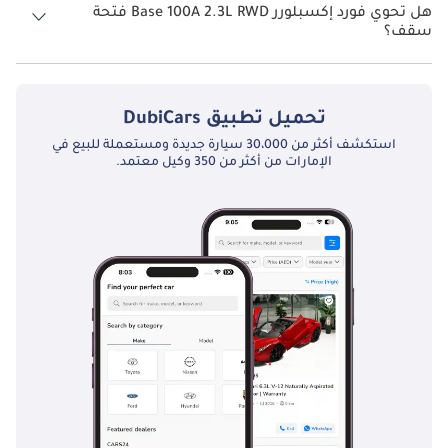
هل تحوي فورد إكسبلورر Base 100A 2.3L RWD فتحة
سقف؟
نعم توفر فورد إكسبلورر Base 100A 2.3L RWD فتحة السقف كخيار.
تحميل تطبيق
DubiCars
استكشف أكثر من 30،000 سيارة جديدة ومستعملة للبيع في
الإمارات من أكثر من 350 وكيل معتمد.