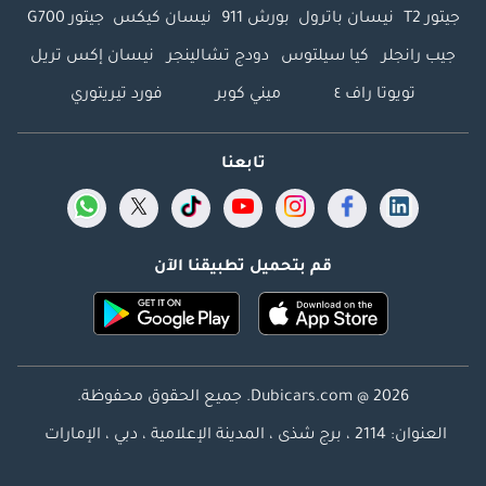
جيتور T2
نيسان باترول
بورش 911
نيسان كيكس
جيتور G700
جيب رانجلر
كيا سيلتوس
دودج تشالينجر
نيسان إكس تريل
تويوتا راف ٤
ميني كوبر
فورد تيريتوري
تابعنا
قم بتحميل تطبيقنا الآن
Dubicars.com @ 2026. جميع الحقوق محفوظة.
العنوان: 2114 ، برج شذى ، المدينة الإعلامية ، دبي ، الإمارات