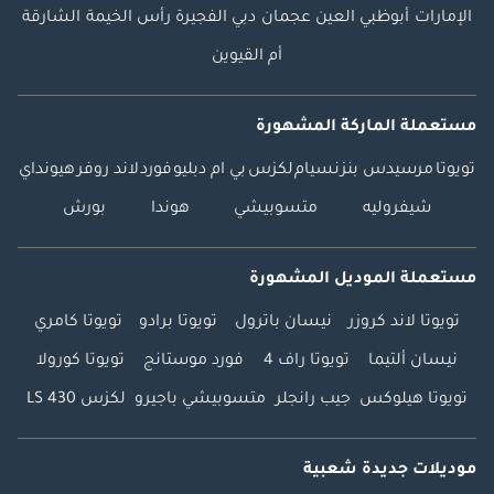
الإمارات
أبوظبي
العين
عجمان
دبي
الفجيرة
رأس الخيمة
الشارقة
أم القيوين
مستعملة الماركة المشهورة
تويوتا
مرسيدس بنز
نسيام
لكزس
بي ام دبليو
فورد
لاند روفر
هيونداي
شيفروليه
متسوبيشي
هوندا
بورش
مستعملة الموديل المشهورة
تويوتا لاند كروزر
نيسان باترول
تويوتا برادو
تويوتا كامري
نيسان ألتيما
تويوتا راف 4
فورد موستانج
تويوتا كورولا
تويوتا هيلوكس
جيب رانجلر
متسوبيشي باجيرو
لكزس LS 430
موديلات جديدة شعبية