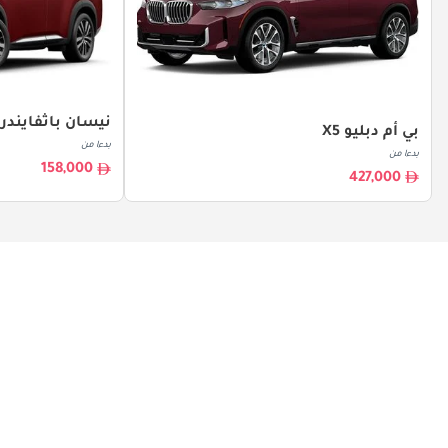
نيسان باثفايندر
بي أم دبليو X5
بدءا من
بدءا من
158,000
427,000