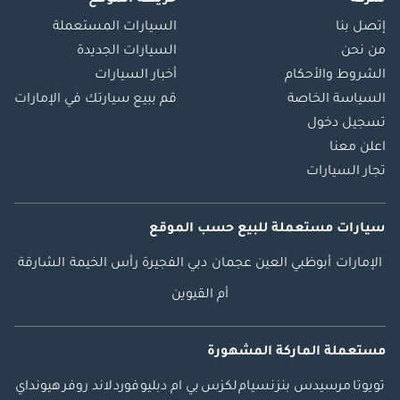
شركة
خريطة الموقع
إتصل بنا
السيارات المستعملة
من نحن
السيارات الجديدة
الشروط والأحكام
أخبار السيارات
السياسة الخاصة
قم ببيع سيارتك في الإمارات
تسجيل دخول
اعلن معنا
تجار السيارات
سيارات مستعملة
للبيع
حسب الموقع
الإمارات
أبوظبي
العين
عجمان
دبي
الفجيرة
رأس الخيمة
الشارقة
أم القيوين
مستعملة الماركة المشهورة
تويوتا
مرسيدس بنز
نسيام
لكزس
بي ام دبليو
فورد
لاند روفر
هيونداي