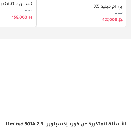
نيسان باثفايندر
بي أم دبليو X5
بدءا من
بدءا من
158,000
427,000
الأسئلة المتكررة عن فورد إكسبلورر Limited 301A 2.3L