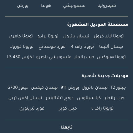
شيفروليه
متسوبيشي
هوندا
بورش
مستعملة الموديل المشهورة
تويوتا لاند كروزر
نيسان باترول
تويوتا برادو
تويوتا كامري
نيسان ألتيما
تويوتا راف 4
فورد موستانج
تويوتا كورولا
تويوتا هيلوكس
جيب رانجلر
متسوبيشي باجيرو
لكزس LS 430
موديلات جديدة شعبية
جيتور T2
نيسان باترول
بورش 911
نيسان كيكس
جيتور G700
جيب رانجلر
كيا سيلتوس
دودج تشالينجر
نيسان إكس تريل
تويوتا راف ٤
ميني كوبر
فورد تيريتوري
تابعنا