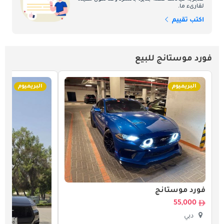
لقارىء ما.
اكتب تقييم
فورد موستانج للبيع
البريميوم
البريميوم
فورد موستانج
55,000
دبي