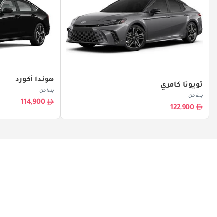
هوندا أكورد
تويوتا كامري
بدءا من
بدءا من
114,900
122,900