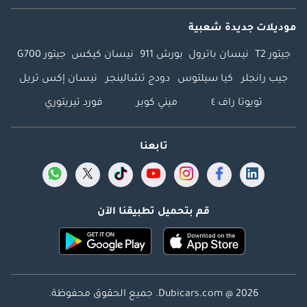
موديلات جديدة شعبية
جيتور T2
نيسان باترول
بورش 911
نيسان كيكس
جيتور G700
جيب رانجلر
كيا سيلتوس
دودج تشالينجر
نيسان إكس تريل
تويوتا راف ٤
ميني كوبر
فورد تيريتوري
تابعنا
قم بتحميل تطبيقنا الآن
Dubicars.com @ 2026. جميع الحقوق محفوظة.