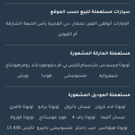
سيارات مستعملة
للبيع
حسب الموقع
الإمارات
أبوظبي
العين
عجمان
دبي
الفجيرة
رأس الخيمة
الشارقة
أم القيوين
مستعملة الماركة المشهورة
تويوتا
مرسيدس بنز
نسيام
لكزس
بي ام دبليو
فورد
لاند روفر
هيونداي
شيفروليه
متسوبيشي
هوندا
بورش
مستعملة الموديل المشهورة
تويوتا لاند كروزر
نيسان باترول
تويوتا برادو
تويوتا كامري
نيسان ألتيما
تويوتا راف 4
فورد موستانج
تويوتا كورولا
تويوتا هيلوكس
جيب رانجلر
متسوبيشي باجيرو
لكزس LS 430