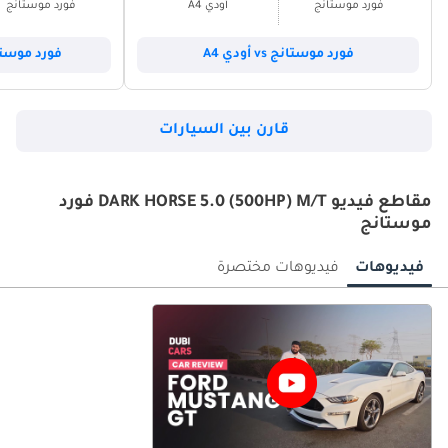
فورد موستانج
أودي A4
فورد موستانج
فورد موستانج vs أودي A4
فورد موستانج vs بي أم 
قارن بين السيارات
مقاطع فيديو DARK HORSE 5.0 (500HP) M/T فورد
موستانج
فيديوهات
فيديوهات مختصرة