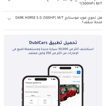
(500HP) M/T؟
نظام الدفع في فورد موستانج Rear Wheel Drive DARK HORSE 5.0 (500HP)
M/T.
هل تحوي فورد موستانج DARK HORSE 5.0 (500HP) M/T
فتحة سقف؟
نعم توفر فورد موستانج DARK HORSE 5.0 (500HP) M/T فتحة السقف كخيار.
تحميل تطبيق
DubiCars
استكشف أكثر من 30،000 سيارة جديدة ومستعملة للبيع في
الإمارات من أكثر من 350 وكيل معتمد.