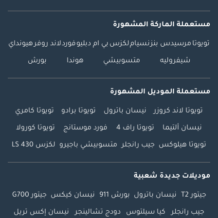
مستعملة الماركة المشهورة
تويوتا
مرسيدس بنز
نسيام
لكزس
بي ام دبليو
فورد
لاند روفر
هيونداي
شيفروليه
متسوبيشي
هوندا
بورش
مستعملة الموديل المشهورة
تويوتا لاند كروزر
نيسان باترول
تويوتا برادو
تويوتا كامري
نيسان ألتيما
تويوتا راف 4
فورد موستانج
تويوتا كورولا
تويوتا هيلوكس
جيب رانجلر
متسوبيشي باجيرو
لكزس LS 430
موديلات جديدة شعبية
جيتور T2
نيسان باترول
بورش 911
نيسان كيكس
جيتور G700
جيب رانجلر
كيا سيلتوس
دودج تشالينجر
نيسان إكس تريل