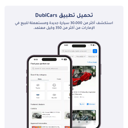
نعم توفر فورد موستانج GT 5.0L (486 HP) Coupe A/T فتحة السقف كخيار.
تحميل تطبيق
DubiCars
استكشف أكثر من 30،000 سيارة جديدة ومستعملة للبيع في
الإمارات من أكثر من 350 وكيل معتمد.