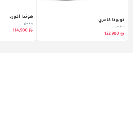
هوندا أكورد
تويوتا كامري
بدءا من
بدءا من
114,900
122,900