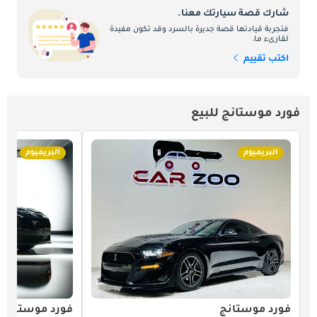
شارك قصة سيارتك معنا.
فتجربة قيادتها قصة جديرة بالسرد وقد تكون مفيدة
لقارىء ما.
اكتب تقييم
فورد موستانج للبيع
البريميوم
البريميوم
فورد موستانج
فورد موستانج