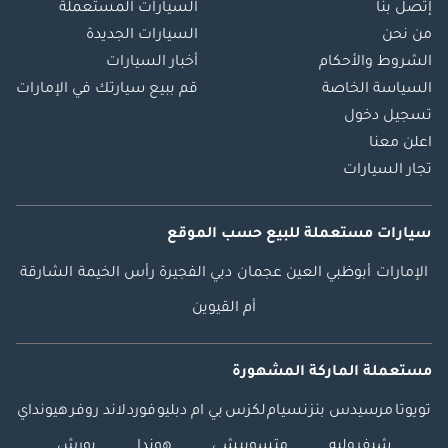
إتصل بنا
السيارات المستعملة
من نحن
السيارات الجديدة
الشروط والأحكام
أخبار السيارات
السياسة الخاصة
قم ببيع سيارتك في الإمارات
تسجيل دخول
اعلن معنا
تجار السيارات
سيارات مستعملة
للبيع
حسب الموقع
الإمارات
أبوظبي
العين
عجمان
دبي
الفجيرة
رأس الخيمة
الشارقة
أم القيوين
مستعملة الماركة المشهورة
تويوتا
مرسيدس بنز
نسيام
لكزس
بي ام دبليو
فورد
لاند روفر
هيونداي
شيفروليه
متسوبيشي
هوندا
بورش