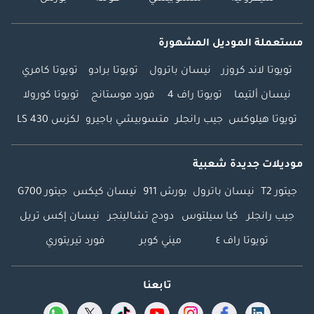
مستعملة الموديل المشهورة
تويوتا لاند كروزر
نيسان باترول
تويوتا برادو
تويوتا كامري
نيسان ألتيما
تويوتا راف 4
فورد موستانج
تويوتا كورولا
تويوتا هيلوكس
جيب رانجلر
متسوبيشي باجيرو
لكزس LS 430
موديلات جديدة شعبية
جيتور T2
نيسان باترول
بورش 911
نيسان كيكس
جيتور G700
جيب رانجلر
كيا سيلتوس
دودج تشالينجر
نيسان إكس تريل
تويوتا راف ٤
ميني كوبر
فورد تيريتوري
تابعنا