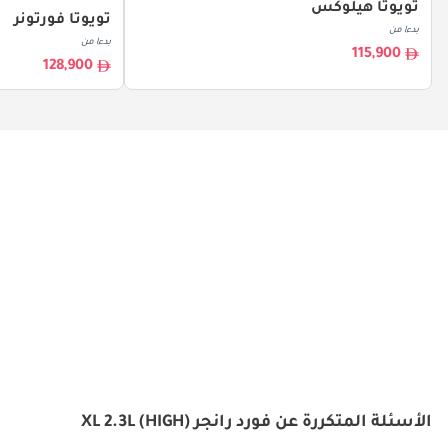
تويوتا هيلوكس
تويوتا فورتونر
بدءا من
بدءا من
115,900
128,900
الأسئلة المتكررة عن فورد رانجر XL 2.3L (HIGH)