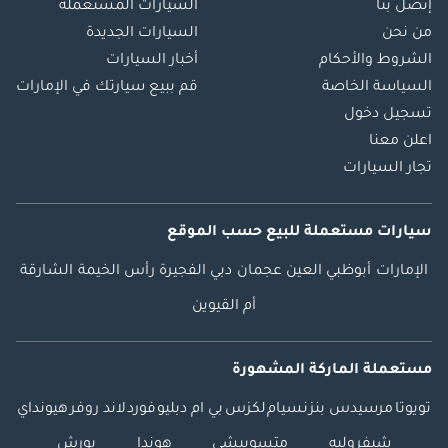
إتصل بنا
السيارات المستعملة
من نحن
السيارات الجديدة
الشروط والأحكام
أخبار السيارات
السياسة الخاصة
قم ببيع سيارتك في الإمارات
تسجيل دخول
اعلن معنا
تجار السيارات
سيارات مستعملة
للبيع
حسب الموقع
الإمارات
أبوظبي
العين
عجمان
دبي
الفجيرة
رأس الخيمة
الشارقة
أم القيوين
مستعملة الماركة المشهورة
تويوتا
مرسيدس بنز
نسيام
لكزس
بي ام دبليو
فورد
لاند روفر
هيونداي
شيفروليه
متسوبيشي
هوندا
بورش