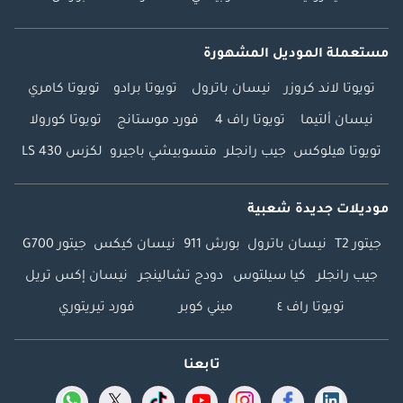
مستعملة الموديل المشهورة
تويوتا لاند كروزر
نيسان باترول
تويوتا برادو
تويوتا كامري
نيسان ألتيما
تويوتا راف 4
فورد موستانج
تويوتا كورولا
تويوتا هيلوكس
جيب رانجلر
متسوبيشي باجيرو
لكزس LS 430
موديلات جديدة شعبية
جيتور T2
نيسان باترول
بورش 911
نيسان كيكس
جيتور G700
جيب رانجلر
كيا سيلتوس
دودج تشالينجر
نيسان إكس تريل
تويوتا راف ٤
ميني كوبر
فورد تيريتوري
تابعنا