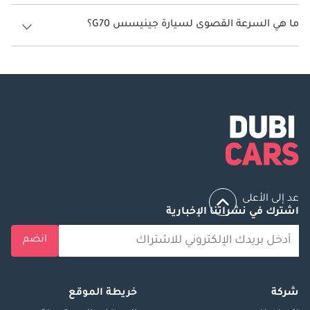
تنتج جينيسس G70 قوة 252 حصان - 370 حصان.
ما هي السرعة القصوى لسيارة جينيسس G70؟
السرعة القصوى لسيارة جينيسس G70 هي 240 كم/الساعة - 270 كم/
الساعة.
عد إلى الأعلى
اشترك في نشراتنا الإخبارية
انضم
شركة
خريطة الموقع