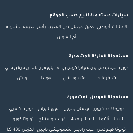
سيارات مستعملة
للبيع
حسب الموقع
الإمارات
أبوظبي
العين
عجمان
دبي
الفجيرة
رأس الخيمة
الشارقة
أم القيوين
مستعملة الماركة المشهورة
تويوتا
مرسيدس بنز
نسيام
لكزس
بي ام دبليو
فورد
لاند روفر
هيونداي
شيفروليه
متسوبيشي
هوندا
بورش
مستعملة الموديل المشهورة
تويوتا لاند كروزر
نيسان باترول
تويوتا برادو
تويوتا كامري
نيسان ألتيما
تويوتا راف 4
فورد موستانج
تويوتا كورولا
تويوتا هيلوكس
جيب رانجلر
متسوبيشي باجيرو
لكزس LS 430