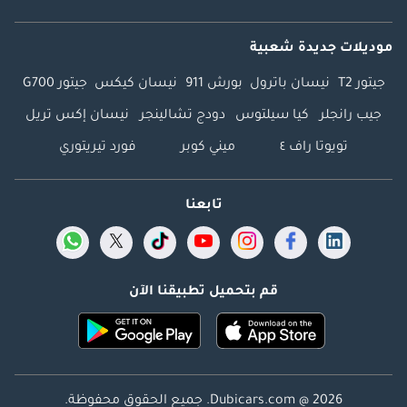
موديلات جديدة شعبية
جيتور T2
نيسان باترول
بورش 911
نيسان كيكس
جيتور G700
جيب رانجلر
كيا سيلتوس
دودج تشالينجر
نيسان إكس تريل
تويوتا راف ٤
ميني كوبر
فورد تيريتوري
تابعنا
قم بتحميل تطبيقنا الآن
Dubicars.com @ 2026. جميع الحقوق محفوظة.