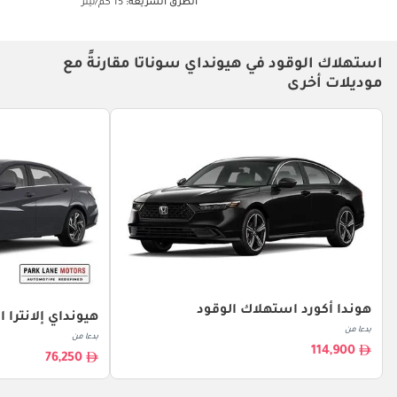
الطرق السريعة:
15 كم/ليتر
استهلاك الوقود في هيونداي سوناتا مقارنةً مع
موديلات أخرى
هوندا أكورد استهلاك الوقود
هيونداي إلانترا 
بدءا من
بدءا من
114,900
76,250