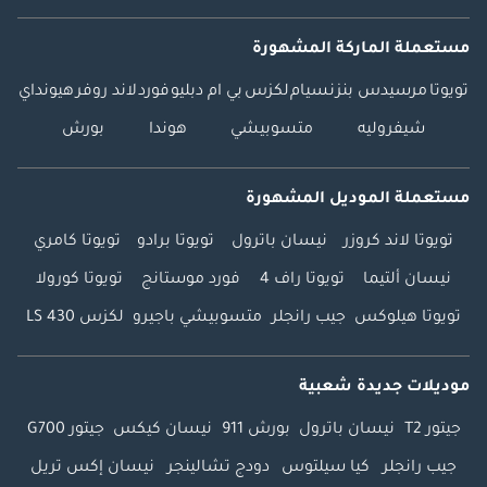
مستعملة الماركة المشهورة
تويوتا
مرسيدس بنز
نسيام
لكزس
بي ام دبليو
فورد
لاند روفر
هيونداي
شيفروليه
متسوبيشي
هوندا
بورش
مستعملة الموديل المشهورة
تويوتا لاند كروزر
نيسان باترول
تويوتا برادو
تويوتا كامري
نيسان ألتيما
تويوتا راف 4
فورد موستانج
تويوتا كورولا
تويوتا هيلوكس
جيب رانجلر
متسوبيشي باجيرو
لكزس LS 430
موديلات جديدة شعبية
جيتور T2
نيسان باترول
بورش 911
نيسان كيكس
جيتور G700
جيب رانجلر
كيا سيلتوس
دودج تشالينجر
نيسان إكس تريل