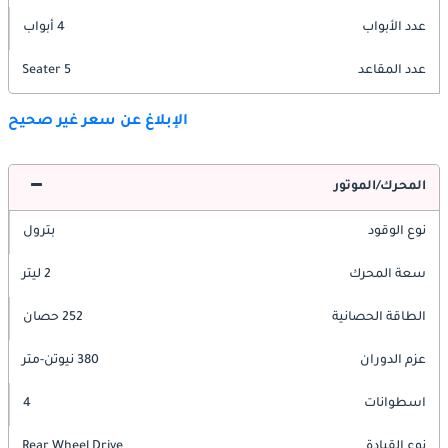
عدد الأبواب
4 أبواب
عدد المقاعد
5 Seater
الإبلاغ عن سعر غير صحيح
المحرك/الموتور
نوع الوقود
بترول
سعة المحرك
2 ليتر
الطاقة الحصانية
252 حصان
عزم الدوران
380 نيوتن-متر
اسطوانات
4
نوع القيادة
Rear Wheel Drive