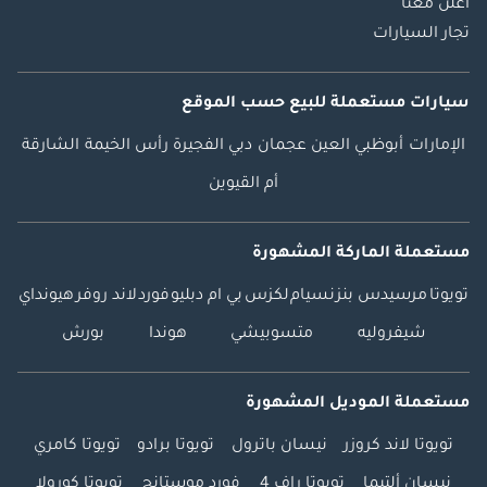
اعلن معنا
تجار السيارات
سيارات مستعملة
للبيع
حسب الموقع
الإمارات
أبوظبي
العين
عجمان
دبي
الفجيرة
رأس الخيمة
الشارقة
أم القيوين
مستعملة الماركة المشهورة
تويوتا
مرسيدس بنز
نسيام
لكزس
بي ام دبليو
فورد
لاند روفر
هيونداي
شيفروليه
متسوبيشي
هوندا
بورش
مستعملة الموديل المشهورة
تويوتا لاند كروزر
نيسان باترول
تويوتا برادو
تويوتا كامري
نيسان ألتيما
تويوتا راف 4
فورد موستانج
تويوتا كورولا