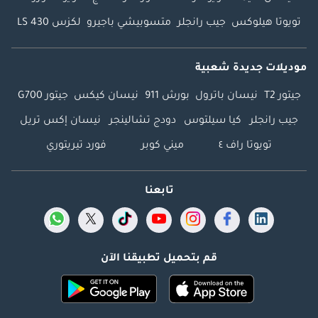
تويوتا هيلوكس
جيب رانجلر
متسوبيشي باجيرو
لكزس LS 430
موديلات جديدة شعبية
جيتور T2
نيسان باترول
بورش 911
نيسان كيكس
جيتور G700
جيب رانجلر
كيا سيلتوس
دودج تشالينجر
نيسان إكس تريل
تويوتا راف ٤
ميني كوبر
فورد تيريتوري
تابعنا
قم بتحميل تطبيقنا الآن