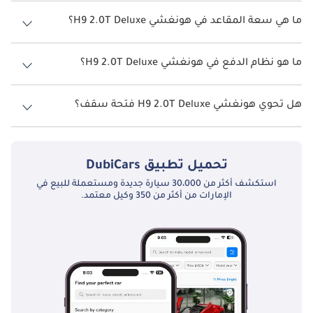
يبلغ معدل استهلاك الوقود المقترح من الشركة المصنعة لسيارة هونغشي
H9 2026 من 7 كم/ليتر - 10 كم/ليتر.
ما هي سعة المقاعد في هونغشي H9 2.0T Deluxe؟
تتسع هونغشي H9 2.0T Deluxe لأ 5 أشخاص.
ما هو نظام الدفع في هونغشي H9 2.0T Deluxe؟
نظام الدفع في هونغشي H9 Rear Wheel Drive 2.0T Deluxe.
هل تحوي هونغشي H9 2.0T Deluxe فتحة سقف؟
نعم توفر هونغشي H9 2.0T Deluxe فتحة السقف كخيار.
تحميل تطبيق
DubiCars
استكشف أكثر من 30،000 سيارة جديدة ومستعملة للبيع في
الإمارات من أكثر من 350 وكيل معتمد.