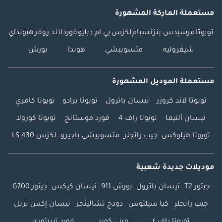
مستعملة الماركة المشهورة
تويوتا
مرسيدس بنز
نسيام
لكزس
بي ام دبليو
فورد
لاند روفر
هيونداي
شيفروليه
متسوبيشي
هوندا
بورش
مستعملة الموديل المشهورة
تويوتا لاند كروزر
نيسان باترول
تويوتا برادو
تويوتا كامري
نيسان ألتيما
تويوتا راف 4
فورد موستانج
تويوتا كورولا
تويوتا هيلوكس
جيب رانجلر
متسوبيشي باجيرو
لكزس LS 430
موديلات جديدة شعبية
جيتور T2
نيسان باترول
بورش 911
نيسان كيكس
جيتور G700
جيب رانجلر
كيا سيلتوس
دودج تشالينجر
نيسان إكس تريل