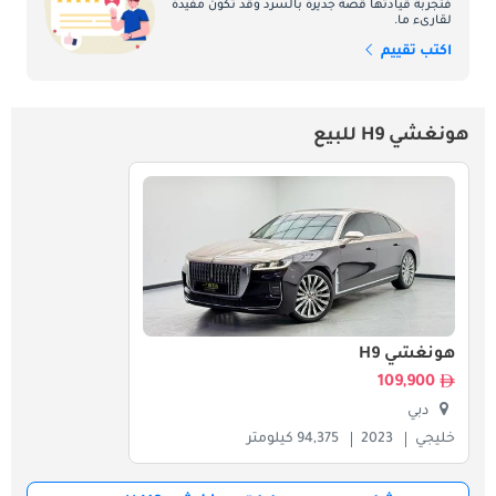
فتجربة قيادتها قصة جديرة بالسرد وقد تكون مفيدة
لقارىء ما.
اكتب تقييم
هونغشي H9 للبيع
هونغشي H9
109,900
دبي
خليجي
2023
94,375 كيلومتر