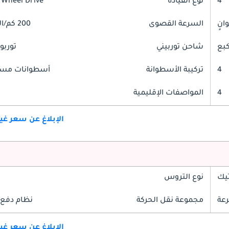
4
نوع القيادة
 Wheel Drive
السرعة القصوى
200 كم/الساعة
شاحن توربيني
توربو
4
تركيبة الأسطوانة
أسطوانات مست
4
المواصفات الإقليمية
الإبلاغ عن سعر غ
تيك
نوع التروس
مجموعة نقل الحركة
نظام دفع 
الإبلاغ عن سعر غ