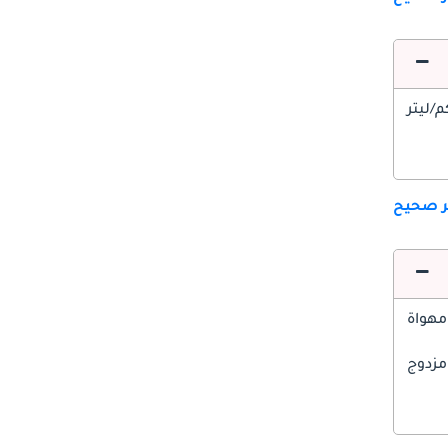
ير صحيح
مهواة
مزدوج