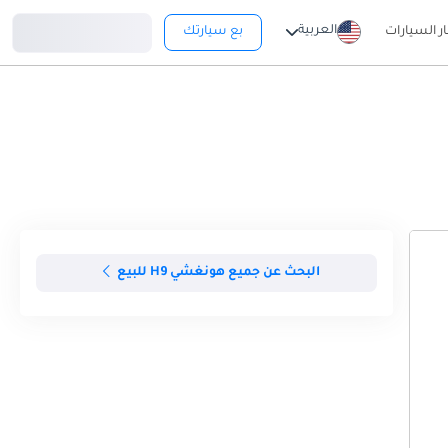
تسجيل دخول
العربية
ار السيارات
بع سيارتك
البحث عن جميع هونغشي H9 للبيع