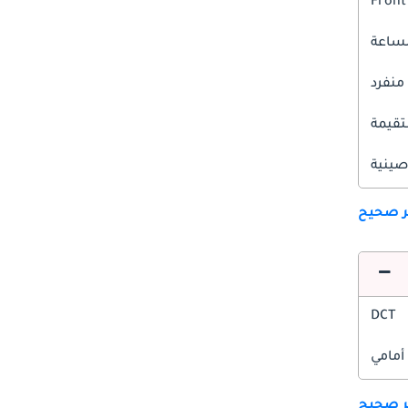
Front
 منفرد
قيمة
صينية
ير صحيح
DCT
أمامي
ير صحيح