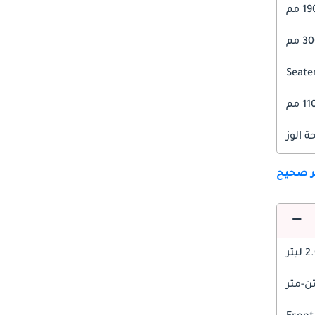
1 مم
 مم
11 مم
 الوز
ير صحيح
 ليتر