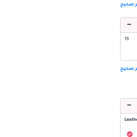
ير صحيح
19
ير صحيح
Leath