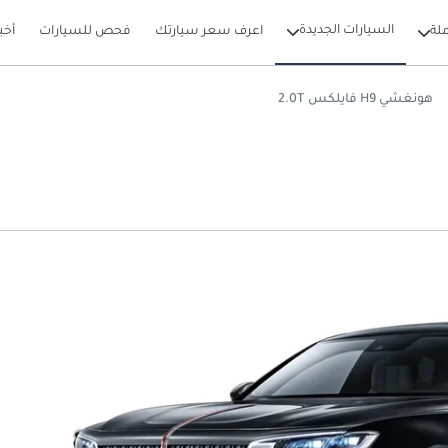
السيارات الجديدة
لة
اعرف سعر سيارتك
فحص للسيارات
أخب
هونغشي H9 فايلكس 2.0T