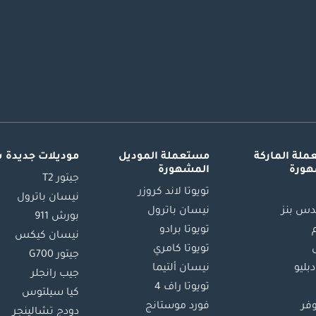
لة الماركة
مستعملة الموديل
موديلات جديدة 
هورة
المشهورة
جيتور T2
تويوتا لاند كروزر
نيسان باترول
س بنز
نيسان باترول
بورش 911
تويوتا برادو
نيسان كيكس
تويوتا كامري
جيتور G700
دبليو
نيسان ألتيما
جيب رانجلر
تويوتا راف 4
كيا سيلتوس
وفر
فورد موستانج
دودج تشالينجر