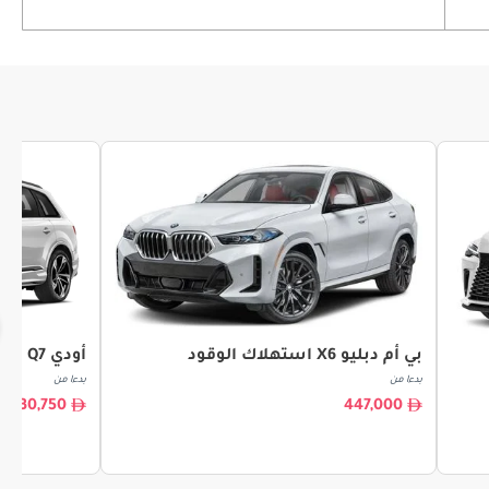
بي أم دبليو X6 استهلاك الوقود
أودي Q7 استهلاك الوقود
بدءا من
بدءا من
330,750
447,000