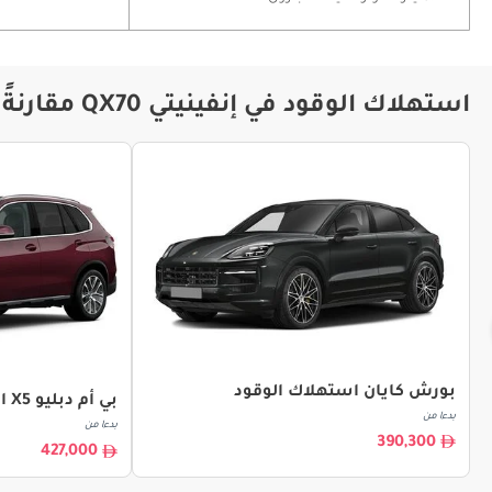
استهلاك الوقود في إنفينيتي QX70 مقارنةً مع موديلات أخرى
بورش كايان استهلاك الوقود
بي أم دبليو X5 استهلاك الوقود
بدءا من
بدءا من
390,300
427,000