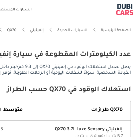
السيارات المستعم
الصفحة الرئيسية
السيارات الجديدة
إنفينيتي
QX70
عدد الكيلومترات المقطوعة في سيارة إنفينيتي QX70 في ال
القيادة الشخصية. سواءً للتنقلات اليومية أو الرحلات الطويلة، توفر إنفينيتي QX70 مدى قيادة يُقدر بـ 837 كم في المدينة، ويصل إلى TBD على الطرق السريعة، مع خزان 
استهلاك الوقود في QX70 حسب الطراز
QX70 طرازات
متوسط ​​ا
إنفينيتي QX70 3.7L Luxe Sensory
9.3 كم
3.7ليتر
اوتوماتيك
بترول