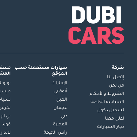
شركة
سيارات مستعملة
حسب
مستعم
الموقع
المش
إتصل بنا
الإمارات
تويوتا
من نحن
أبوظبي
مرسيد
الشروط والأحكام
العين
نسيام
السياسة الخاصة
عجمان
لكزس
تسجيل دخول
دبي
بي ام 
اعلن معنا
الفجيرة
فورد
تجار السيارات
رأس الخيمة
لاند ر