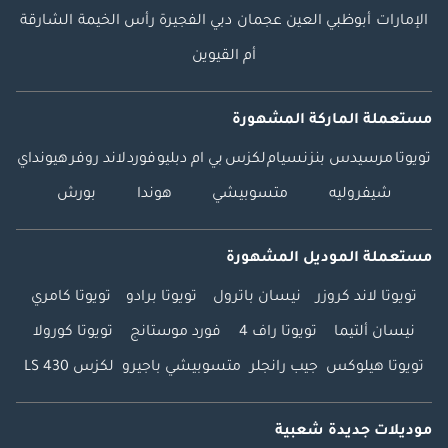
الإمارات
أبوظبي
العين
عجمان
دبي
الفجيرة
رأس الخيمة
الشارقة
أم القيوين
مستعملة الماركة المشهورة
تويوتا
مرسيدس بنز
نسيام
لكزس
بي ام دبليو
فورد
لاند روفر
هيونداي
شيفروليه
متسوبيشي
هوندا
بورش
مستعملة الموديل المشهورة
تويوتا لاند كروزر
نيسان باترول
تويوتا برادو
تويوتا كامري
نيسان ألتيما
تويوتا راف 4
فورد موستانج
تويوتا كورولا
تويوتا هيلوكس
جيب رانجلر
متسوبيشي باجيرو
لكزس LS 430
موديلات جديدة شعبية