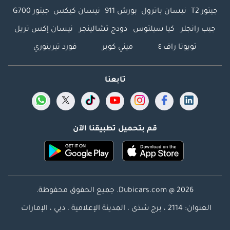
جيتور T2
نيسان باترول
بورش 911
نيسان كيكس
جيتور G700
جيب رانجلر
كيا سيلتوس
دودج تشالينجر
نيسان إكس تريل
تويوتا راف ٤
ميني كوبر
فورد تيريتوري
تابعنا
قم بتحميل تطبيقنا الآن
Dubicars.com @ 2026. جميع الحقوق محفوظة.
العنوان: 2114 ، برج شذى ، المدينة الإعلامية ، دبي ، الإمارات