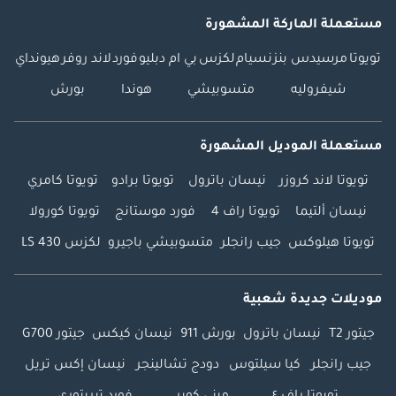
مستعملة الماركة المشهورة
تويوتا
مرسيدس بنز
نسيام
لكزس
بي ام دبليو
فورد
لاند روفر
هيونداي
شيفروليه
متسوبيشي
هوندا
بورش
مستعملة الموديل المشهورة
تويوتا لاند كروزر
نيسان باترول
تويوتا برادو
تويوتا كامري
نيسان ألتيما
تويوتا راف 4
فورد موستانج
تويوتا كورولا
تويوتا هيلوكس
جيب رانجلر
متسوبيشي باجيرو
لكزس LS 430
موديلات جديدة شعبية
جيتور T2
نيسان باترول
بورش 911
نيسان كيكس
جيتور G700
جيب رانجلر
كيا سيلتوس
دودج تشالينجر
نيسان إكس تريل