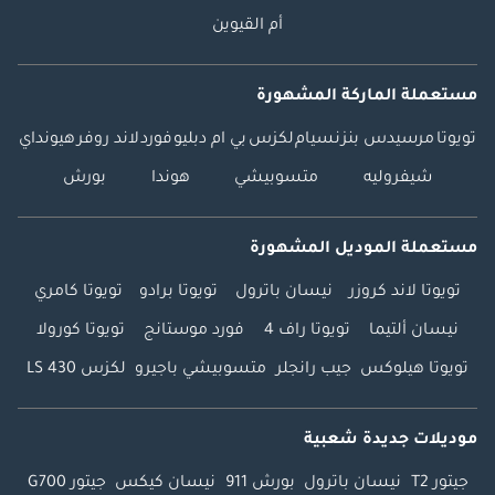
أم القيوين
مستعملة الماركة المشهورة
تويوتا
مرسيدس بنز
نسيام
لكزس
بي ام دبليو
فورد
لاند روفر
هيونداي
شيفروليه
متسوبيشي
هوندا
بورش
مستعملة الموديل المشهورة
تويوتا لاند كروزر
نيسان باترول
تويوتا برادو
تويوتا كامري
نيسان ألتيما
تويوتا راف 4
فورد موستانج
تويوتا كورولا
تويوتا هيلوكس
جيب رانجلر
متسوبيشي باجيرو
لكزس LS 430
موديلات جديدة شعبية
جيتور T2
نيسان باترول
بورش 911
نيسان كيكس
جيتور G700