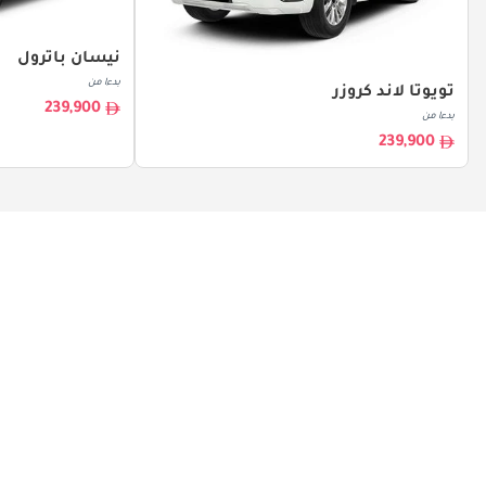
نيسان باترول
بدءا من
تويوتا لاند كروزر
239,900
بدءا من
239,900