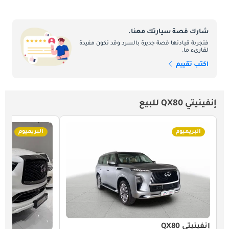
شارك قصة سيارتك معنا.
فتجربة قيادتها قصة جديرة بالسرد وقد تكون مفيدة
لقارىء ما.
اكتب تقييم
إنفينيتي QX80 للبيع
البريميوم
البريميوم
إنفينيتي QX80