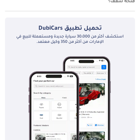
فتحة سقف؟
نعم توفر إنفينيتي QX80 Autograph Captain Chairs 3.5L فتحة السقف
كخيار.
تحميل تطبيق
DubiCars
استكشف أكثر من 30،000 سيارة جديدة ومستعملة للبيع في
الإمارات من أكثر من 350 وكيل معتمد.