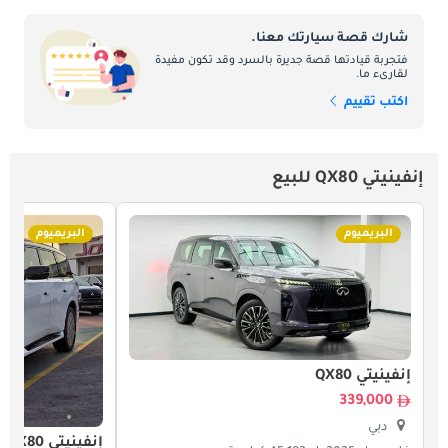
شارك قصة سيارتك معنا.
فتجربة قيادتها قصة جديرة بالسرد وقد تكون مفيدة
لقارىء ما.
اكتب تقييم
إنفينيتي QX80 للبيع
البريميوم
البريميوم
إنفينيتي QX80
339,000
دبي
إنفينيتي QX80