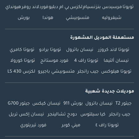
تويوتا
مرسيدس بنز
نسيام
لكزس
بي ام دبليو
فورد
لاند روفر
هيونداي
شيفروليه
متسوبيشي
هوندا
بورش
مستعملة الموديل المشهورة
تويوتا لاند كروزر
نيسان باترول
تويوتا برادو
تويوتا كامري
نيسان ألتيما
تويوتا راف 4
فورد موستانج
تويوتا كورولا
تويوتا هيلوكس
جيب رانجلر
متسوبيشي باجيرو
لكزس LS 430
موديلات جديدة شعبية
جيتور T2
نيسان باترول
بورش 911
نيسان كيكس
جيتور G700
جيب رانجلر
كيا سيلتوس
دودج تشالينجر
نيسان إكس تريل
تويوتا راف ٤
ميني كوبر
فورد تيريتوري