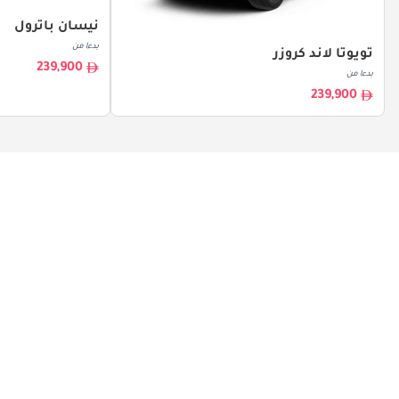
نيسان باترول
بدءا من
تويوتا لاند كروزر
239,900
بدءا من
239,900