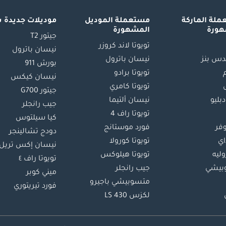
لة الماركة
مستعملة الموديل
موديلات جديدة 
هورة
المشهورة
جيتور T2
تويوتا لاند كروزر
نيسان باترول
س بنز
نيسان باترول
بورش 911
تويوتا برادو
نيسان كيكس
تويوتا كامري
جيتور G700
دبليو
نيسان ألتيما
جيب رانجلر
تويوتا راف 4
كيا سيلتوس
وفر
فورد موستانج
دودج تشالينجر
اي
تويوتا كورولا
نيسان إكس تريل
ليه
تويوتا هيلوكس
تويوتا راف ٤
بيشي
جيب رانجلر
ميني كوبر
متسوبيشي باجيرو
فورد تيريتوري
لكزس LS 430