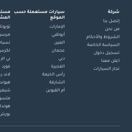
شركة
سيارات مستعملة
حسب
مستعم
الموقع
المش
إتصل بنا
الإمارات
تويوتا
من نحن
أبوظبي
مرسيد
الشروط والأحكام
العين
نسيام
السياسة الخاصة
عجمان
لكزس
تسجيل دخول
دبي
بي ام 
اعلن معنا
الفجيرة
فورد
تجار السيارات
رأس الخيمة
لاند ر
الشارقة
هيوند
أم القيوين
شيفرو
متسو
هوندا
بورش