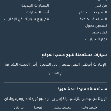
من نحن
السيارات الجديدة
الشروط والأحكام
أخبار السيارات
السياسة الخاصة
قم ببيع سيارتك في الإمارات
تسجيل دخول
اعلن معنا
تجار السيارات
سيارات مستعملة
للبيع
حسب الموقع
الإمارات
أبوظبي
العين
عجمان
دبي
الفجيرة
رأس الخيمة
الشارقة
أم القيوين
مستعملة الماركة المشهورة
تويوتا
مرسيدس بنز
نسيام
لكزس
بي ام دبليو
فورد
لاند روفر
هيونداي
شيفروليه
متسوبيشي
هوندا
بورش