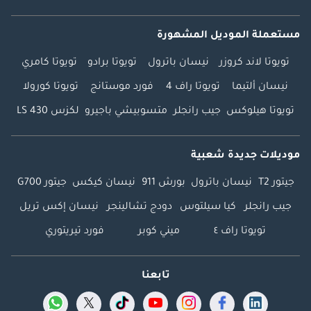
مستعملة الموديل المشهورة
تويوتا لاند كروزر
نيسان باترول
تويوتا برادو
تويوتا كامري
نيسان ألتيما
تويوتا راف 4
فورد موستانج
تويوتا كورولا
تويوتا هيلوكس
جيب رانجلر
متسوبيشي باجيرو
لكزس LS 430
موديلات جديدة شعبية
جيتور T2
نيسان باترول
بورش 911
نيسان كيكس
جيتور G700
جيب رانجلر
كيا سيلتوس
دودج تشالينجر
نيسان إكس تريل
تويوتا راف ٤
ميني كوبر
فورد تيريتوري
تابعنا