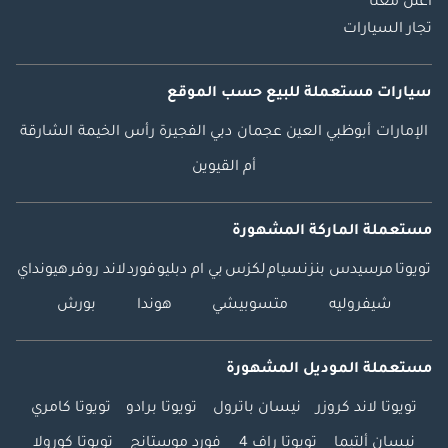
اعلن معنا
تجار السيارات
سيارات مستعملة
للبيع
حسب الموقع
الإمارات
أبوظبي
العين
عجمان
دبي
الفجيرة
رأس الخيمة
الشارقة
أم القيوين
مستعملة الماركة المشهورة
تويوتا
مرسيدس بنز
نسيام
لكزس
بي ام دبليو
فورد
لاند روفر
هيونداي
شيفروليه
متسوبيشي
هوندا
بورش
مستعملة الموديل المشهورة
تويوتا لاند كروزر
نيسان باترول
تويوتا برادو
تويوتا كامري
نيسان ألتيما
تويوتا راف 4
فورد موستانج
تويوتا كورولا