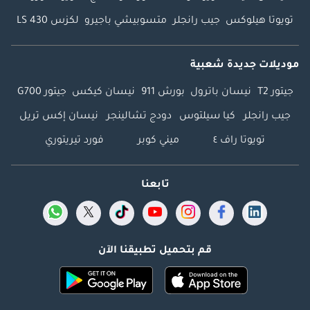
تويوتا هيلوكس
جيب رانجلر
متسوبيشي باجيرو
لكزس LS 430
موديلات جديدة شعبية
جيتور T2
نيسان باترول
بورش 911
نيسان كيكس
جيتور G700
جيب رانجلر
كيا سيلتوس
دودج تشالينجر
نيسان إكس تريل
تويوتا راف ٤
ميني كوبر
فورد تيريتوري
تابعنا
قم بتحميل تطبيقنا الآن