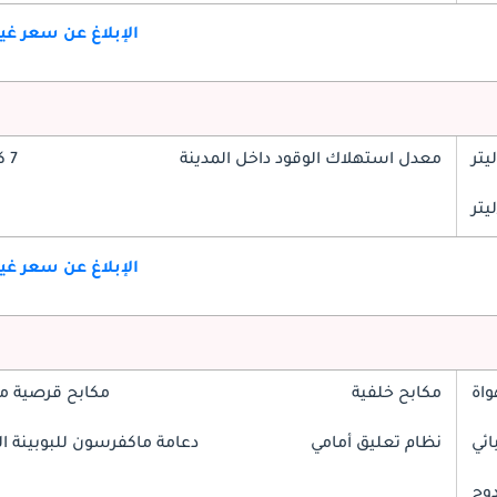
الإبلاغ عن سعر غ
معدل استهلاك الوقود داخل المدينة
7 كم/ليتر
الإبلاغ عن سعر غ
واة
مكابح خلفية
مكابح قرصية م
ائي
نظام تعليق أمامي
دعامة ماكفرسون للبوبينة الل
دوج