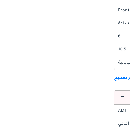
Front
6
10.5
يابانية
ير صحيح
AMT
أمامي