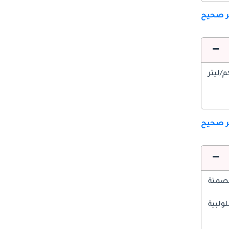
ير صحيح
ير صحيح
صمتة
ولبية