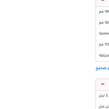
1 مم
 مم
1 مم
منزلقة
ير صحيح
 ليتر