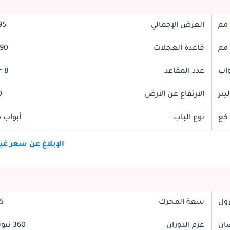
العرض الإجمالي
995
قاعدة العجلات
3090
عدد المقاعد
8 Seater
الارتفاع عن الأرض
70
نوع الباب
أبواب 
الإبلاغ عن سعر غ
رول
سعة المحرك
3.5
عزم الدوران
360 نيوتن-متر