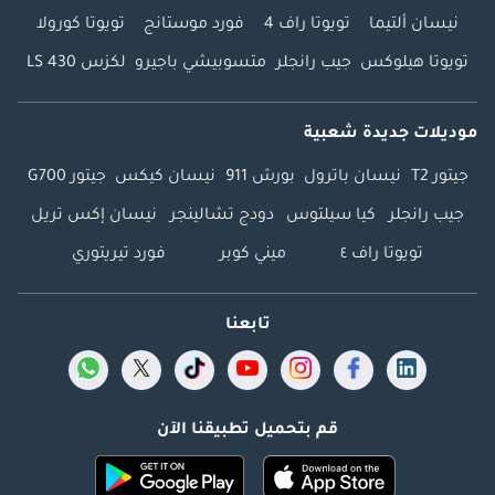
نيسان ألتيما
تويوتا راف 4
فورد موستانج
تويوتا كورولا
تويوتا هيلوكس
جيب رانجلر
متسوبيشي باجيرو
لكزس LS 430
موديلات جديدة شعبية
جيتور T2
نيسان باترول
بورش 911
نيسان كيكس
جيتور G700
جيب رانجلر
كيا سيلتوس
دودج تشالينجر
نيسان إكس تريل
تويوتا راف ٤
ميني كوبر
فورد تيريتوري
تابعنا
قم بتحميل تطبيقنا الآن