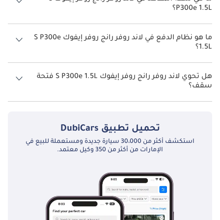
P300e 1.5L؟
تتسع لاند روفر رانج روفر إيفوك S P300e 1.5L لأ 5 أشخاص.
ما هو نظام الدفع في لاند روفر رانج روفر إيفوك S P300e
1.5L؟
نظام الدفع في لاند روفر رانج روفر إيفوك All Wheel Drive S P300e 1.5L.
هل تحوي لاند روفر رانج روفر إيفوك S P300e 1.5L فتحة
سقف؟
نعم توفر لاند روفر رانج روفر إيفوك S P300e 1.5L فتحة السقف كخيار.
تحميل تطبيق
DubiCars
استكشف أكثر من 30،000 سيارة جديدة ومستعملة للبيع في
الإمارات من أكثر من 350 وكيل معتمد.