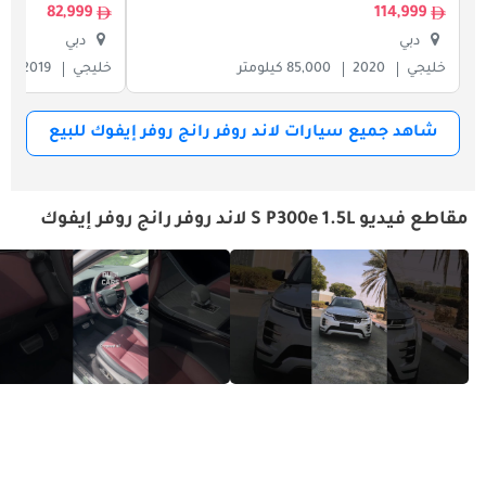
82,999
114,999
دبي
دبي
خليجي
2020
85,000 كيلومتر
خليجي
2019
شاهد جميع سيارات لاند روفر رانج روفر إيفوك للبيع
مقاطع فيديو S P300e 1.5L لاند روفر رانج روفر إيفوك