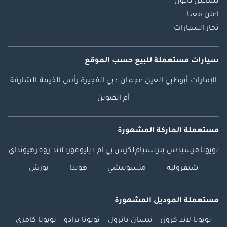
تسجيل دخول
اعلن معنا
تجار السيارات
سيارات مستعملة
للبيع
حسب الموقع
الإمارات
أبوظبي
العين
عجمان
دبي
الفجيرة
رأس الخيمة
الشارقة
أم القيوين
مستعملة الماركة المشهورة
تويوتا
مرسيدس بنز
نسيام
لكزس
بي ام دبليو
فورد
لاند روفر
هيونداي
شيفروليه
متسوبيشي
هوندا
بورش
مستعملة الموديل المشهورة
تويوتا لاند كروزر
نيسان باترول
تويوتا برادو
تويوتا كامري