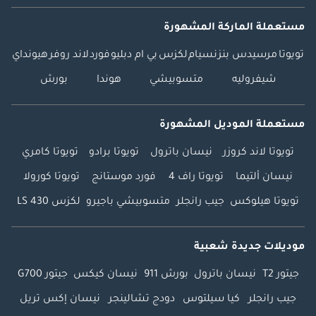
مستعملة الماركة المشهورة
تويوتا
مرسيدس بنز
نسيام
لكزس
بي ام دبليو
فورد
لاند روفر
هيونداي
شيفروليه
متسوبيشي
هوندا
بورش
مستعملة الموديل المشهورة
تويوتا لاند كروزر
نيسان باترول
تويوتا برادو
تويوتا كامري
نيسان ألتيما
تويوتا راف 4
فورد موستانج
تويوتا كورولا
تويوتا هيلوكس
جيب رانجلر
متسوبيشي باجيرو
لكزس LS 430
موديلات جديدة شعبية
جيتور T2
نيسان باترول
بورش 911
نيسان كيكس
جيتور G700
جيب رانجلر
كيا سيلتوس
دودج تشالينجر
نيسان إكس تريل