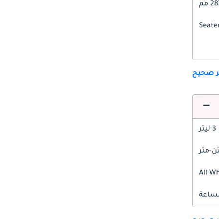
2 مم
ير صحيح
3 ليتر
All W