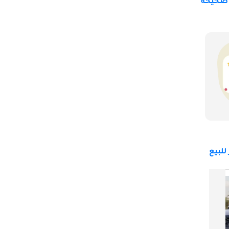
 صحيحة
للبيع