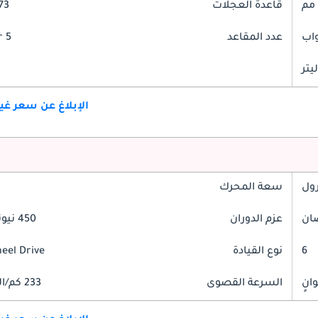
قاعدة العجلات
873
عدد المقاعد
5 Seater
الإبلاغ عن سعر غ
رول
سعة المحرك
عزم الدوران
450 نيوتن-متر
6
نوع القيادة
heel Drive
السرعة القصوى
233 كم/الساعة