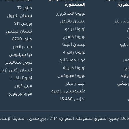
هورة
المشهورة
جيتور T2
تويوتا لاند كروزر
نيسان باترول
س بنز
نيسان باترول
بورش 911
تويوتا برادو
نيسان كيكس
تويوتا كامري
جيتور G700
دبليو
نيسان ألتيما
جيب رانجلر
تويوتا راف 4
كيا سيلتوس
وفر
فورد موستانج
دودج تشالينجر
اي
تويوتا كورولا
نيسان إكس تريل
ليه
تويوتا هيلوكس
تويوتا راف ٤
بيشي
جيب رانجلر
ميني كوبر
متسوبيشي باجيرو
فورد تيريتوري
لكزس LS 430
محفوظة.
العنوان: 2114 ، برج شذى ، المدينة الإعلامية ، دبي ، الإمارات