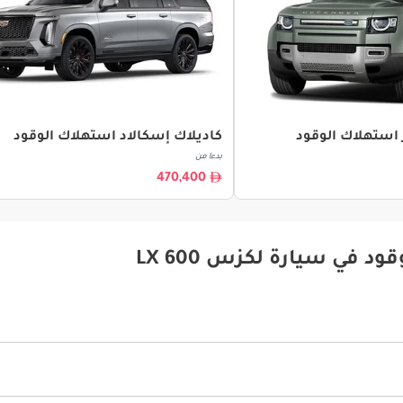
ر استهلاك الوقود
كاديلاك إسكالاد استهلاك الوقود
بدءا من
470,400
 في سيارة لكزس LX 600