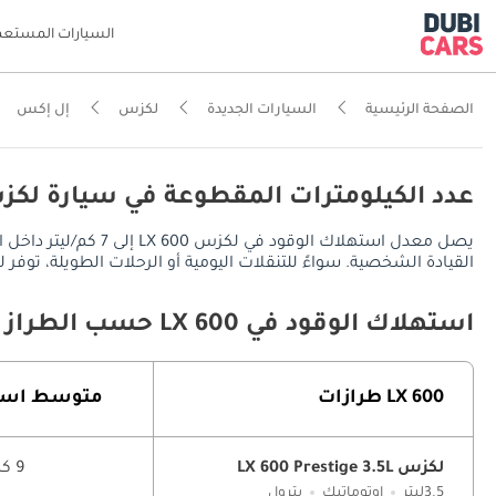
السيارات المستعم
الصفحة الرئيسية
السيارات الجديدة
لكزس
إل إكس
عدد الكيلومترات المقطوعة في سيارة لكزس LX 600 في الإم
القيادة الشخصية. سواءً للتنقلات اليومية أو الرحلات الطويلة، توفر لكزس LX 600 مدى قيادة يُقدر بـ 770 كم في المدينة، ويصل إلى 1100 كم على الطرق السريعة، مع خزان وقو
استهلاك الوقود في LX 600 حسب الطراز
LX 600 طرازات
متوسط ​​است
لكزس LX 600 Prestige 3.5L
9 كم/ليتر
3.5ليتر
اوتوماتيك
بترول