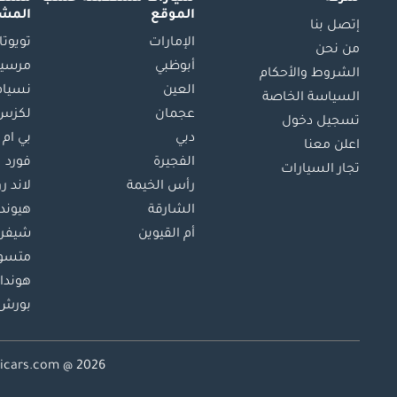
الموقع
المش
إتصل بنا
الإمارات
تويوتا
من نحن
أبوظبي
مرسيد
الشروط والأحكام
العين
نسيام
السياسة الخاصة
عجمان
لكزس
تسجيل دخول
دبي
بي ام 
اعلن معنا
الفجيرة
فورد
تجار السيارات
رأس الخيمة
لاند ر
الشارقة
هيوند
أم القيوين
شيفرو
متسو
هوندا
بورش
Dubicars.com @ 2026. جميع الحقوق 