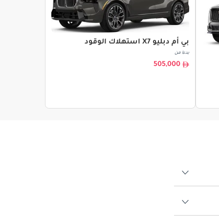
بي أم دبليو X7 استهلاك الوقود
بدءا من
505,000