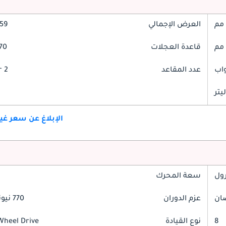
العرض الإجمالي
2059
قاعدة العجلات
2670
عدد المقاعد
2 Seater
الإبلاغ عن سعر غ
رول
سعة المحرك
عزم الدوران
770 نيوتن-متر
8
نوع القيادة
Wheel Drive