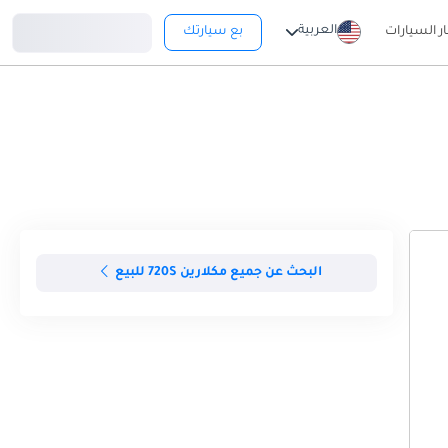
تسجيل دخول
العربية
ار السيارات
بع سيارتك
البحث عن جميع مكلارين 720S للبيع