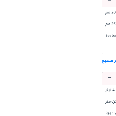
 مم
 مم
ير صحيح
4 ليتر
Rear 