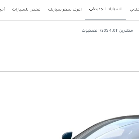
السيارات الجديدة
لة
اعرف سعر سيارتك
فحص للسيارات
أخب
مكلارين 720S 4.0T العنكبوت