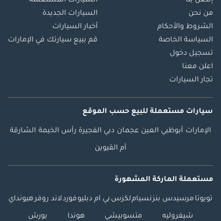
إتصل بنا
السيارات المستعملة
من نحن
السيارات الجديدة
الشروط والأحكام
أخبار السيارات
السياسة الخاصة
قم ببيع سيارتك في الإمارات
تسجيل دخول
اعلن معنا
تجار السيارات
سيارات مستعملة
للبيع
حسب الموقع
الإمارات
أبوظبي
العين
عجمان
دبي
الفجيرة
رأس الخيمة
الشارقة
أم القيوين
مستعملة الماركة المشهورة
تويوتا
مرسيدس بنز
نسيام
لكزس
بي ام دبليو
فورد
لاند روفر
هيونداي
شيفروليه
متسوبيشي
هوندا
بورش