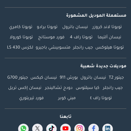
مستعملة الموديل المشهورة
تويوتا لاند كروزر
نيسان باترول
تويوتا برادو
تويوتا كامري
نيسان ألتيما
تويوتا راف 4
فورد موستانج
تويوتا كورولا
تويوتا هيلوكس
جيب رانجلر
متسوبيشي باجيرو
لكزس LS 430
موديلات جديدة شعبية
جيتور T2
نيسان باترول
بورش 911
نيسان كيكس
جيتور G700
جيب رانجلر
كيا سيلتوس
دودج تشالينجر
نيسان إكس تريل
تويوتا راف ٤
ميني كوبر
فورد تيريتوري
تابعنا