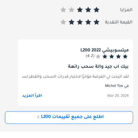
المزايا
القيمة النقدية
ميتسوبيشي L200 2022
(4.2)
بيك اب جيد وآلة سحب رائعة
لقد أتيحت لي الفرصة مؤخرًا لاختبار قدرات السحب والقطر لسيارة ميتسوبيشي L200، وكانت تجربة مرضية بشكل لا يصدق. أثبت L200 أنه العمود الفقري القوي، حيث يمكنه التعامل بسهولة مع الأحمال الثقيلة والمقطورات. قدرتها على القطر مثيرة للإعجاب، مما يسمح لي بسحب أشياء كبيرة دون أي ضغط على المحرك. وكان استقرار السيارة والتحكم فيها، حتى عندما تكون محملة بالكامل، رائعاً، مما يوفر شعوراً بالأمان والثقة على الطريق. لقد جعل ناقل الحركة السلس وتوصيل الطاقة تجربة القيادة ممتعة، حتى عند التنقل عبر التضاريس الصعبة. سواء كان ذلك للعمل أو لمشروع عطلة نهاية الأسبوع، أظهرت ميتسوبيشي L200 أداءً متميزًا وموثوقية في القطر والنقل، مما يجعلها خيارًا ممتازًا لأي شخص يحتاج إلى سي
في Michel Toe
اقرأ المزيد
Mar 20, 2024
اطلع على جميع تقييمات L200