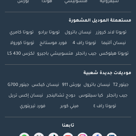
شيفروليه
متسوبيشي
هوندا
بورش
مستعملة الموديل المشهورة
تويوتا لاند كروزر
نيسان باترول
تويوتا برادو
تويوتا كامري
نيسان ألتيما
تويوتا راف 4
فورد موستانج
تويوتا كورولا
تويوتا هيلوكس
جيب رانجلر
متسوبيشي باجيرو
لكزس LS 430
موديلات جديدة شعبية
جيتور T2
نيسان باترول
بورش 911
نيسان كيكس
جيتور G700
جيب رانجلر
كيا سيلتوس
دودج تشالينجر
نيسان إكس تريل
تويوتا راف ٤
ميني كوبر
فورد تيريتوري
تابعنا