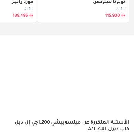
تويوتا هيلوكس
فورد رانجر
بدءا من
بدءا من
138,495
115,900
الأسئلة المتكررة عن ميتسوبيشي L200 جي إل دبل
كاب ديزل A/T 2.4L