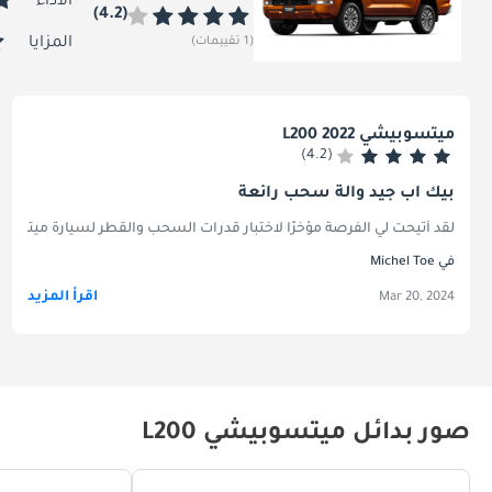
الأداء
(4.2)
(1 تقييمات)
المزايا
ميتسوبيشي L200 2022
(4.2)
بيك اب جيد وآلة سحب رائعة
لقد أتيحت لي الفرصة مؤخرًا لاختبار قدرات السحب والقطر لسيارة ميتسوبيشي L200، وكانت تجربة مرضية بشكل لا يصدق. أثبت L200 أنه العمود الفقري القوي، حيث يمكنه التعامل بسهولة مع الأحمال الثقيلة والمقطورات. قدرتها على القطر مثيرة للإعجاب، مما يسمح لي بسحب أشياء كبيرة دون أي ضغط على المحرك. وكان استقرار السيارة والتحكم فيها، حتى عندما تكون محملة بالكامل، رائعاً، مما يوفر شعوراً بالأمان والثقة على الطريق. لقد جعل ناقل الحركة السلس وتوصيل الطاقة تجربة القيادة ممتعة، حتى عند التنقل عبر التضاريس الصعبة. سواء كان ذلك للعمل أو لمشروع عطلة نهاية الأسبوع، أظهرت ميتسوبيشي L200 أداءً متميزًا وموثوقية في القطر والنقل، مما يجعلها خيارًا ممتازًا لأي شخص يحتاج 
في Michel Toe
اقرأ المزيد
Mar 20, 2024
صور بدائل ميتسوبيشي L200