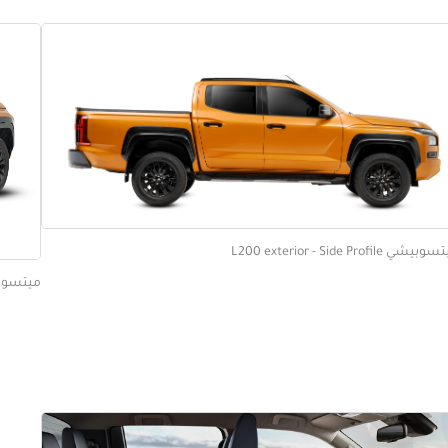
يشي L200 exterior - Side Profile
ميتسوبيشي r Left Angled