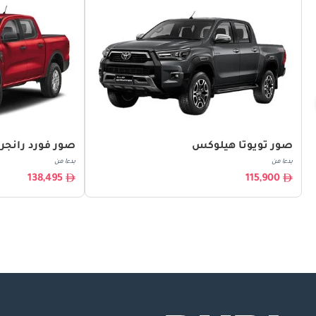
صور تويوتا هيلوكس
صور فورد رانجر
بدءا من
بدءا من
138,495
115,900