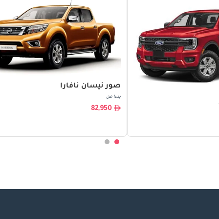
صور نيسان نافارا
بدءا من
82,950