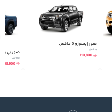
صور إيسوزو D ماكس
بدءا من
صور بي واي 
110,800
بدءا من
158,900