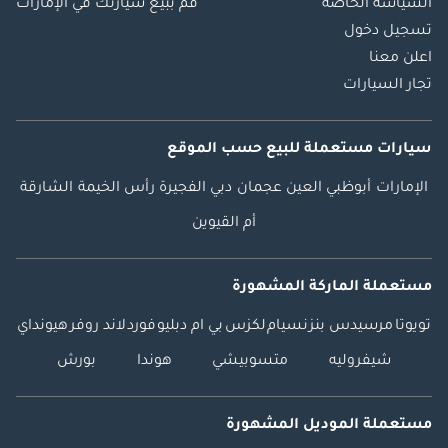
السياسة الخاصة
قم ببيع سيارتك في الإمارات
تسجيل دخول
اعلن معنا
تجار السيارات
سيارات مستعملة
للبيع
حسب الموقع
الإمارات
أبوظبي
العين
عجمان
دبي
الفجيرة
رأس الخيمة
الشارقة
أم القيوين
مستعملة الماركة المشهورة
تويوتا
مرسيدس بنز
نسيام
لكزس
بي ام دبليو
فورد
لاند روفر
هيونداي
شيفروليه
متسوبيشي
هوندا
بورش
مستعملة الموديل المشهورة