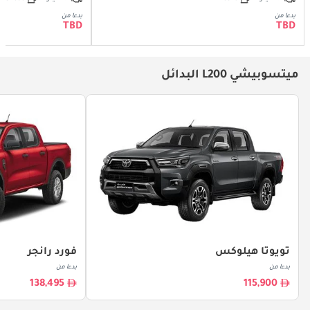
بدءا من
بدءا من
TBD
TBD
ميتسوبيشي L200 البدائل
تويوتا هيلوكس
فورد رانجر
بدءا من
بدءا من
138,495
115,900