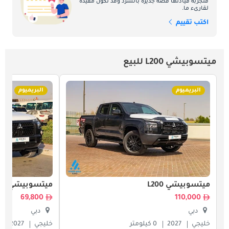
فتجربة قيادتها قصة جديرة بالسرد وقد تكون مفيدة
لقارىء ما.
اكتب تقييم
ميتسوبيشي L200 للبيع
البريميوم
البريميوم
ميتسوبيشي L200
ميتسوبيشي L200
69,800
110,000
دبي
دبي
خليجي
2027
0 كيلومتر
خليجي
2027