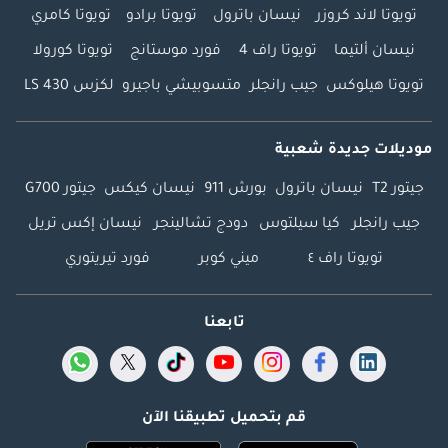
تويوتا لاند كروزر
نيسان باترول
تويوتا برادو
تويوتا كامري
نيسان ألتيما
تويوتا راف 4
فورد موستانج
تويوتا كورولا
تويوتا هيلوكس
جيب رانجلر
متسوبيشي باجيرو
لكزس LS 430
موديلات جديدة شعبية
جيتور T2
نيسان باترول
بورش 911
نيسان كيكس
جيتور G700
جيب رانجلر
كيا سيلتوس
دودج تشالينجر
نيسان إكس تريل
تويوتا راف ٤
ميني كوبر
فورد تيريتوري
تابعنا
قم بتحميل تطبيقنا الآن