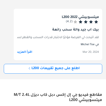
ميتسوبيشي L200 2022
(4.2)
بيك اب جيد وآلة سحب رائعة
لقد أتيحت لي الفرصة مؤخرًا لاختبار قدرات السحب والقطر لسيارة ميتسوبيشي L200، وكانت تجربة مرضية بشكل لا يصدق. أثبت L200 أنه العمود الفقري القوي، حيث يمكنه التعامل بسهولة مع الأحمال الثقيلة والمقطورات. قدرتها على القطر مثيرة للإعجاب، مما يسمح لي بسحب أشياء كبيرة دون أي ضغط على المحرك. وكان استقرار السيارة والتحكم فيها، حتى عندما تكون محملة بالكامل، رائعاً، مما يوفر شعوراً بالأمان والثقة على الطريق. لقد جعل ناقل الحركة السلس وتوصيل الطاقة تجربة القيادة ممتعة، حتى عند التنقل عبر التضاريس الصعبة. سواء كان ذلك للعمل أو لمشروع عطلة نهاية الأسبوع، أظهرت ميتسوبيشي L200 أداءً متميزًا وموثوقية في القطر والنقل، مما يجعلها خيارًا ممتازًا لأي شخص يحتاج إلى سي
في Michel Toe
اقرأ المزيد
Mar 20, 2024
اطلع على جميع تقييمات L200
مقاطع فيديو جي إل إكس دبل كاب ديزل M/T 2.4L
ميتسوبيشي L200