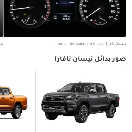
نيسان نافارا interior - Infotainment Cluster
نيسان
صور بدائل نيسان نافارا