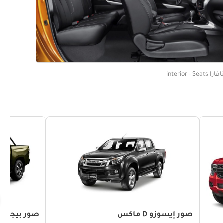
interior - S
صور إيسوزو D ماكس
صور بيجو لا