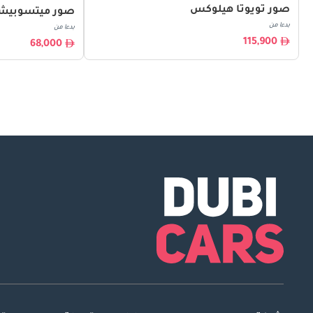
صور تويوتا هيلوكس
صور ميتسوبيشي 00
بدءا من
بدءا من
115,900
68,000