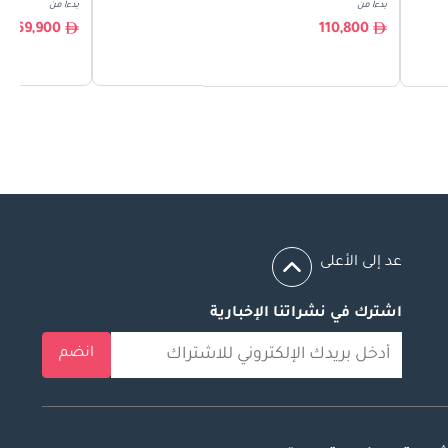
بدءا من
بدءا من
69,900
110,800
عد إلى الأعلى
اشترك في نشراتنا الإخبارية
انضم