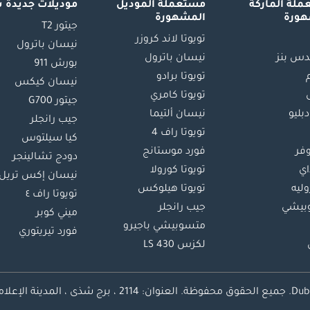
لة الماركة
مستعملة الموديل
موديلات جديدة 
هورة
المشهورة
جيتور T2
تويوتا لاند كروزر
نيسان باترول
س بنز
نيسان باترول
بورش 911
تويوتا برادو
نيسان كيكس
تويوتا كامري
جيتور G700
دبليو
نيسان ألتيما
جيب رانجلر
تويوتا راف 4
كيا سيلتوس
وفر
فورد موستانج
دودج تشالينجر
اي
تويوتا كورولا
نيسان إكس تريل
ليه
تويوتا هيلوكس
تويوتا راف ٤
بيشي
جيب رانجلر
ميني كوبر
متسوبيشي باجيرو
فورد تيريتوري
لكزس LS 430
محفوظة.
العنوان: 2114 ، برج شذى ، المدينة الإعلامية ، دبي ، الإمارات