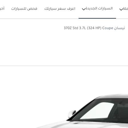
السيارات الجديدة
لة
اعرف سعر سيارتك
فحص للسيارات
أخب
نيسان 370Z Std 3.7L (324 HP) Coupe