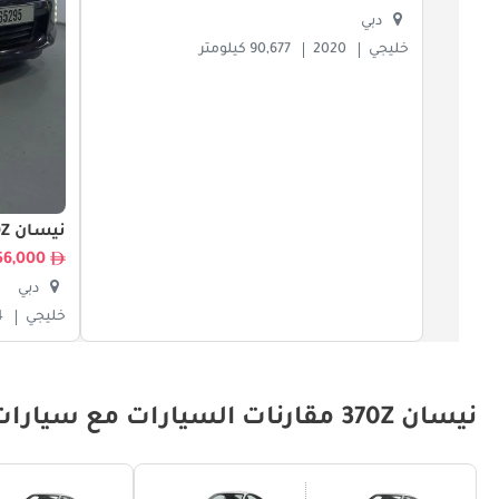
دبي
خليجي
2020
90,677 كيلومتر
نيسان 370Z
56,000
دبي
خليجي
4
نيسان 370Z مقارنات السيارات مع سيارات مماثلة