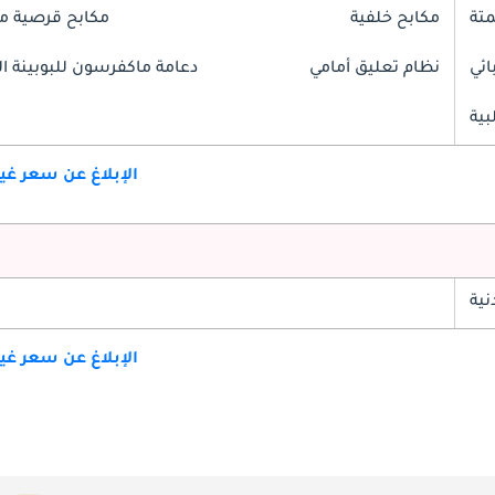
تة
مكابح خلفية
مكابح قرصية م
ائي
نظام تعليق أمامي
دعامة ماكفرسون للبوبينة الل
بية
الإبلاغ عن سعر غ
ية
الإبلاغ عن سعر غ