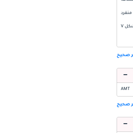
 منفرد
ل V
ير صحيح
AMT
ير صحيح