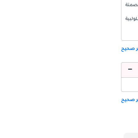
صمتة
ولبية
ير صحيح
ير صحيح