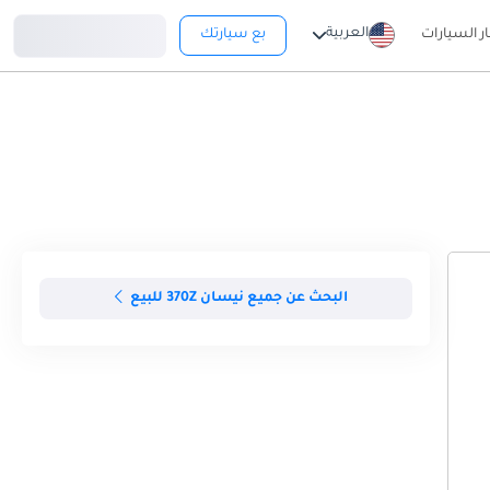
تسجيل دخول
العربية
ار السيارات
بع سيارتك
البحث عن جميع نيسان 370Z للبيع