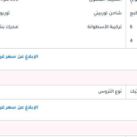
السرعة القصوى
200 كم/الساعة
شاحن توربيني
توربو
6
تركيبة الأسطوانة
محرك بشك
4
الإبلاغ عن سعر غ
تيك
نوع التروس
الإبلاغ عن سعر غ