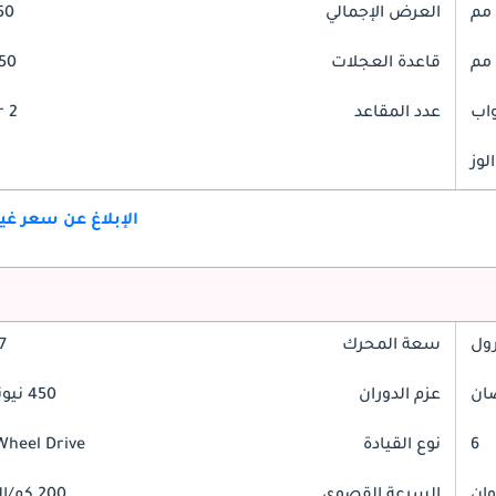
العرض الإجمالي
850
قاعدة العجلات
2550
عدد المقاعد
2 Seater
لوز
الإبلاغ عن سعر غ
رول
سعة المحرك
3.7
عزم الدوران
450 نيوتن-متر
6
نوع القيادة
Wheel Drive