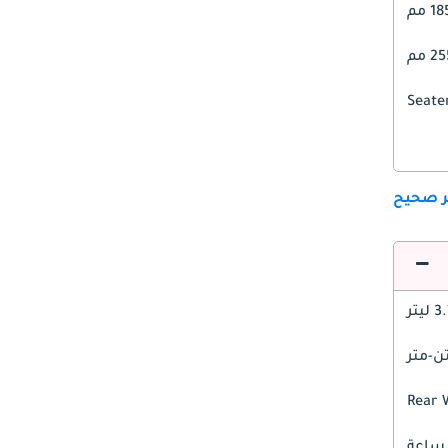
1 مم
 مم
ير صحيح
 ليتر
Rear 