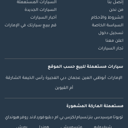
إتصل بنا
السيارات المستعملة
من نحن
السيارات الجديدة
الشروط والأحكام
أخبار السيارات
السياسة الخاصة
قم ببيع سيارتك في الإمارات
تسجيل دخول
اعلن معنا
تجار السيارات
سيارات مستعملة
للبيع
حسب الموقع
الإمارات
أبوظبي
العين
عجمان
دبي
الفجيرة
رأس الخيمة
الشارقة
أم القيوين
مستعملة الماركة المشهورة
تويوتا
مرسيدس بنز
نسيام
لكزس
بي ام دبليو
فورد
لاند روفر
هيونداي
شيفروليه
متسوبيشي
هوندا
بورش