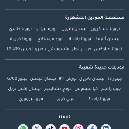
مستعملة الموديل المشهورة
تويوتا لاند كروزر
نيسان باترول
تويوتا برادو
تويوتا كامري
نيسان ألتيما
تويوتا راف 4
فورد موستانج
تويوتا كورولا
تويوتا هيلوكس
جيب رانجلر
متسوبيشي باجيرو
لكزس LS 430
موديلات جديدة شعبية
جيتور T2
نيسان باترول
بورش 911
نيسان كيكس
جيتور G700
جيب رانجلر
كيا سيلتوس
دودج تشالينجر
نيسان إكس تريل
تويوتا راف ٤
ميني كوبر
فورد تيريتوري
تابعنا