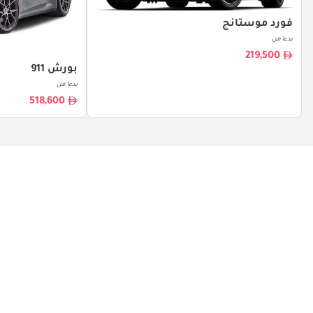
فورد موستانج
بدءا من
219,500
بورش 911
بدءا من
518,600