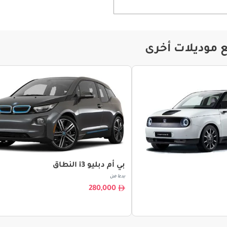
ع موديلات أخرى
بي أم دبليو i3 النطاق
بدءا من
280,000