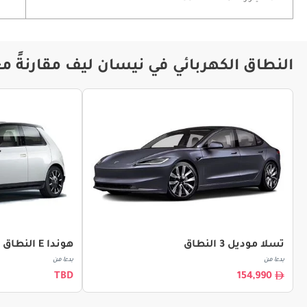
النطاق الكهربائي في نيسان ليف مقارنةً م
تسلا موديل 3 النطاق
هوندا E النطاق
بدءا من
بدءا من
TBD
154,990