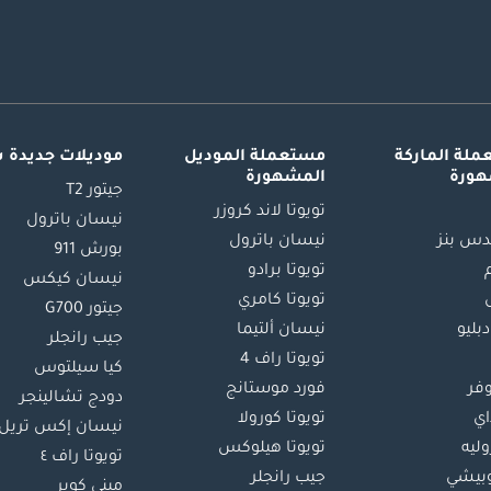
لة الماركة
مستعملة الموديل
موديلات جديدة 
هورة
المشهورة
جيتور T2
تويوتا لاند كروزر
نيسان باترول
س بنز
نيسان باترول
بورش 911
تويوتا برادو
نيسان كيكس
تويوتا كامري
جيتور G700
دبليو
نيسان ألتيما
جيب رانجلر
تويوتا راف 4
كيا سيلتوس
وفر
فورد موستانج
دودج تشالينجر
اي
تويوتا كورولا
نيسان إكس تريل
ليه
تويوتا هيلوكس
تويوتا راف ٤
بيشي
جيب رانجلر
ميني كوبر