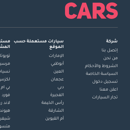
شركة
سيارات مستعملة
حسب
مستعم
الموقع
المش
إتصل بنا
الإمارات
تويوتا
من نحن
أبوظبي
مرسيد
الشروط والأحكام
العين
نسيام
السياسة الخاصة
عجمان
لكزس
تسجيل دخول
دبي
بي ام 
اعلن معنا
الفجيرة
فورد
تجار السيارات
رأس الخيمة
لاند ر
الشارقة
هيوند
أم القيوين
شيفرو
متسو