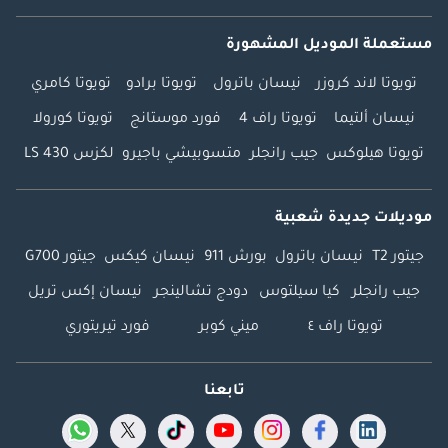
مستعملة الموديل المشهورة
تويوتا لاند كروزر
نيسان باترول
تويوتا برادو
تويوتا كامري
نيسان ألتيما
تويوتا راف 4
فورد موستانج
تويوتا كورولا
تويوتا هيلوكس
جيب رانجلر
متسوبيشي باجيرو
لكزس LS 430
موديلات جديدة شعبية
جيتور T2
نيسان باترول
بورش 911
نيسان كيكس
جيتور G700
جيب رانجلر
كيا سيلتوس
دودج تشالينجر
نيسان إكس تريل
تويوتا راف ٤
ميني كوبر
فورد تيريتوري
تابعنا