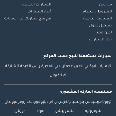
من نحن
السيارات الجديدة
الشروط والأحكام
أخبار السيارات
السياسة الخاصة
قم ببيع سيارتك في الإمارات
تسجيل دخول
اعلن معنا
تجار السيارات
سيارات مستعملة
للبيع
حسب الموقع
الإمارات
أبوظبي
العين
عجمان
دبي
الفجيرة
رأس الخيمة
الشارقة
أم القيوين
مستعملة الماركة المشهورة
تويوتا
مرسيدس بنز
نسيام
لكزس
بي ام دبليو
فورد
لاند روفر
هيونداي
شيفروليه
متسوبيشي
هوندا
بورش