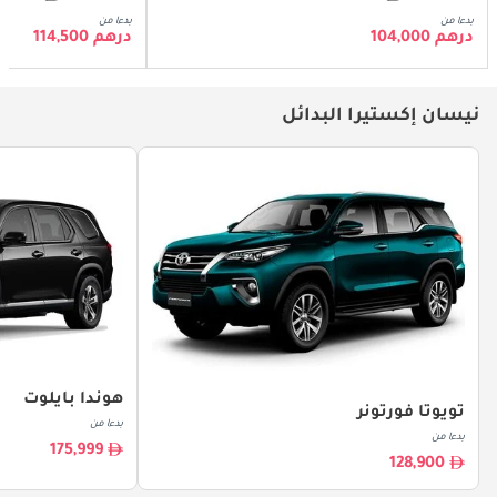
بدءا من
بدءا من
درهم 104,000
درهم 114,500
نيسان إكستيرا البدائل
هوندا بايلوت
تويوتا فورتونر
بدءا من
بدءا من
175,999
128,900