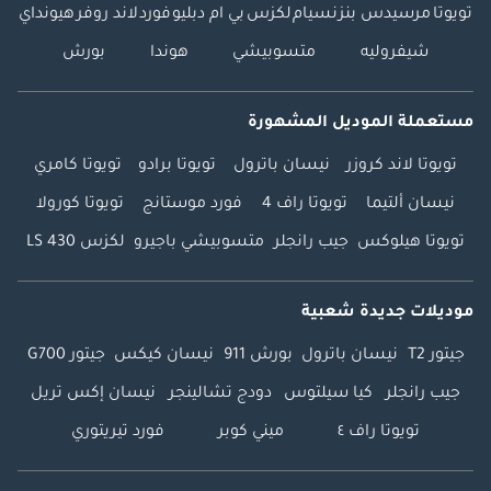
تويوتا
مرسيدس بنز
نسيام
لكزس
بي ام دبليو
فورد
لاند روفر
هيونداي
شيفروليه
متسوبيشي
هوندا
بورش
مستعملة الموديل المشهورة
تويوتا لاند كروزر
نيسان باترول
تويوتا برادو
تويوتا كامري
نيسان ألتيما
تويوتا راف 4
فورد موستانج
تويوتا كورولا
تويوتا هيلوكس
جيب رانجلر
متسوبيشي باجيرو
لكزس LS 430
موديلات جديدة شعبية
جيتور T2
نيسان باترول
بورش 911
نيسان كيكس
جيتور G700
جيب رانجلر
كيا سيلتوس
دودج تشالينجر
نيسان إكس تريل
تويوتا راف ٤
ميني كوبر
فورد تيريتوري