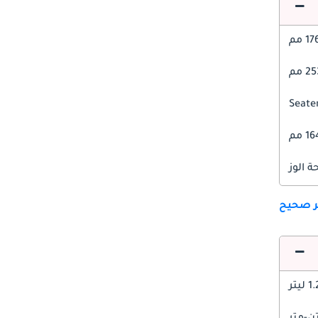
1 مم
 مم
1 مم
 الوز
ير صحيح
1 ليتر