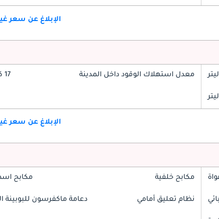
الإبلاغ عن سعر غ
معدل استهلاك الوقود داخل المدينة
17 كم/ليتر
الإبلاغ عن سعر غ
واة
مكابح خلفية
مكابح اسط
ائي
نظام تعليق أمامي
دعامة ماكفرسون للبوبينة الل