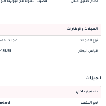
نظام تعليق خلفي
قضيب الالتواء مع البوبينة اللول
العجلات والإطارات
نوع العجلات
عجلات معدن
قياس الإطار
185/65/R15
الميزات
تصميم داخلي
نوع المقعد
andard