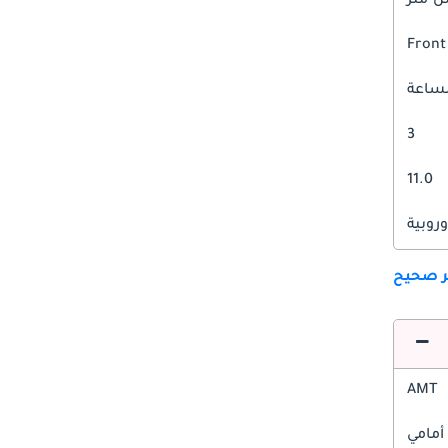
Front
3
11.0
وروبية
ير صحيح
AMT
أمامي