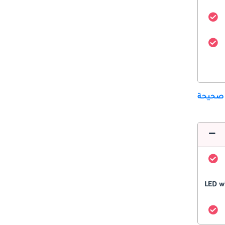
 صحيحة
LED w