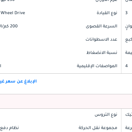
عزم الدوران
230 نيوتن-متر
3
نوع القيادة
 Wheel Drive
السرعة القصوى
200 كم/الساعة
عدد الاسطوانات
مة
نسبة الانضغاط
4
المواصفات الإقليمية
ا
الإبلاغ عن سعر غ
تيك
نوع التروس
مجموعة نقل الحركة
نظام دفع 