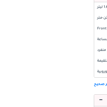
1 ليتر
Front
 منفرد
قيمة
وروبية
ير صحيح