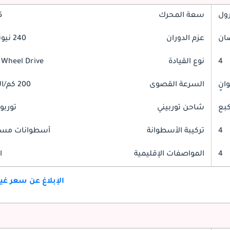
رول
سعة المحرك
.6
عزم الدوران
240 نيوتن-متر
4
نوع القيادة
 Wheel Drive
السرعة القصوى
200 كم/الساعة
شاحن توربيني
توربو
4
تركيبة الأسطوانة
أسطوانات مست
4
المواصفات الإقليمية
ا
الإبلاغ عن سعر غ