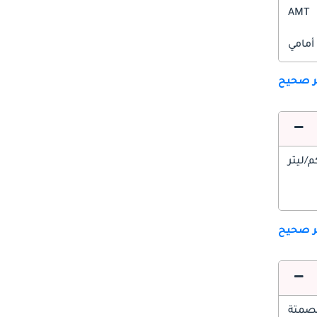
AMT
أمامي
ير صحيح
ير صحيح
صمتة