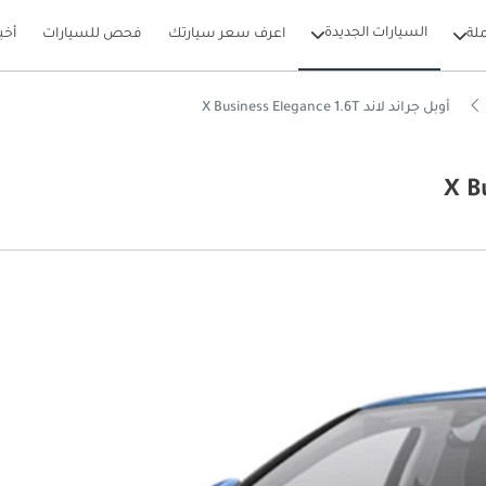
السيارات الجديدة
لة
اعرف سعر سيارتك
فحص للسيارات
أخب
أوبل جراند لاند X Business Elegance 1.6T