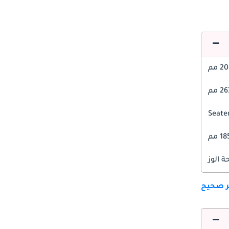
 مم
2 مم
1 مم
 الوز
ير صحيح