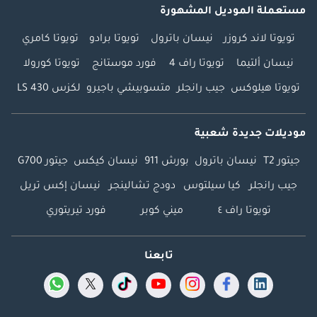
مستعملة الموديل المشهورة
تويوتا لاند كروزر
نيسان باترول
تويوتا برادو
تويوتا كامري
نيسان ألتيما
تويوتا راف 4
فورد موستانج
تويوتا كورولا
تويوتا هيلوكس
جيب رانجلر
متسوبيشي باجيرو
لكزس LS 430
موديلات جديدة شعبية
جيتور T2
نيسان باترول
بورش 911
نيسان كيكس
جيتور G700
جيب رانجلر
كيا سيلتوس
دودج تشالينجر
نيسان إكس تريل
تويوتا راف ٤
ميني كوبر
فورد تيريتوري
تابعنا