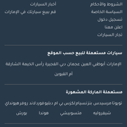
الشروط والأحكام
أخبار السيارات
السياسة الخاصة
قم ببيع سيارتك في الإمارات
تسجيل دخول
اعلن معنا
تجار السيارات
سيارات مستعملة
للبيع
حسب الموقع
الإمارات
أبوظبي
العين
عجمان
دبي
الفجيرة
رأس الخيمة
الشارقة
أم القيوين
مستعملة الماركة المشهورة
تويوتا
مرسيدس بنز
نسيام
لكزس
بي ام دبليو
فورد
لاند روفر
هيونداي
شيفروليه
متسوبيشي
هوندا
بورش