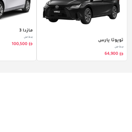
مازدا 3
بدءا من
تويوتا يارس
100,500
بدءا من
64,900