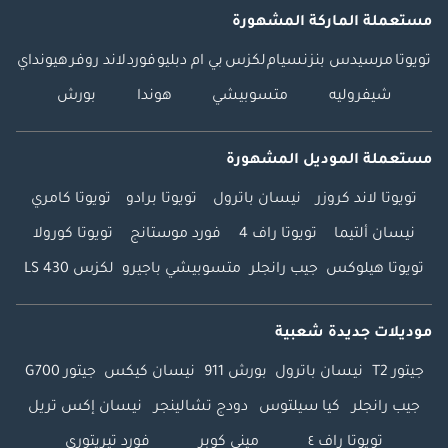
مستعملة الماركة المشهورة
تويوتا
مرسيدس بنز
نسيام
لكزس
بي ام دبليو
فورد
لاند روفر
هيونداي
شيفروليه
متسوبيشي
هوندا
بورش
مستعملة الموديل المشهورة
تويوتا لاند كروزر
نيسان باترول
تويوتا برادو
تويوتا كامري
نيسان ألتيما
تويوتا راف 4
فورد موستانج
تويوتا كورولا
تويوتا هيلوكس
جيب رانجلر
متسوبيشي باجيرو
لكزس LS 430
موديلات جديدة شعبية
جيتور T2
نيسان باترول
بورش 911
نيسان كيكس
جيتور G700
جيب رانجلر
كيا سيلتوس
دودج تشالينجر
نيسان إكس تريل
تويوتا راف ٤
ميني كوبر
فورد تيريتوري