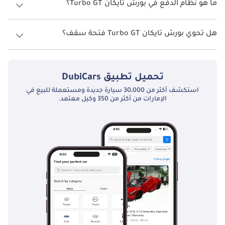
ما هو نظام الدفع في بورش تايكان Turbo GT؟
نظام الدفع في بورش تايكان All Wheel Drive Turbo GT.
هل تحوي بورش تايكان Turbo GT فتحة سقف؟
نعم توفر بورش تايكان Turbo GT فتحة السقف كخيار.
تحميل تطبيق
DubiCars
استكشف أكثر من 30،000 سيارة جديدة ومستعملة للبيع في
الإمارات من أكثر من 350 وكيل معتمد.