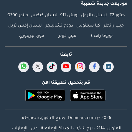
موديلات جديدة شعبية
جيتور T2
نيسان باترول
بورش 911
نيسان كيكس
جيتور G700
جيب رانجلر
كيا سيلتوس
دودج تشالينجر
نيسان إكس تريل
تويوتا راف ٤
ميني كوبر
فورد تيريتوري
تابعنا
قم بتحميل تطبيقنا الآن
Dubicars.com @ 2026. جميع الحقوق محفوظة.
العنوان: 2114 ، برج شذى ، المدينة الإعلامية ، دبي ، الإمارات