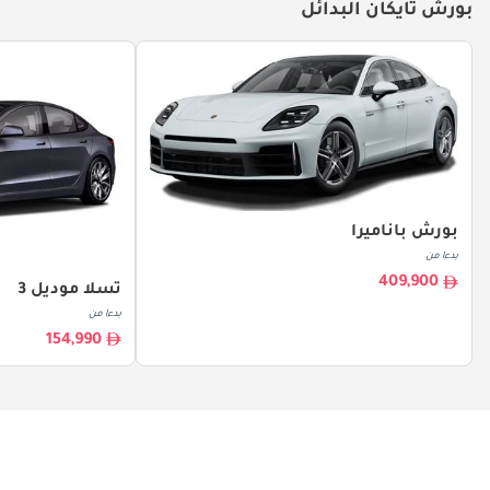
بورش تايكان البدائل
بورش باناميرا
بدءا من
409,900
تسلا موديل 3
بدءا من
154,990