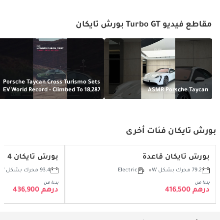
مقاطع فيديو Turbo GT بورش تايكان
Porsche Taycan Cross Turismo Sets
EV World Record - Climbed To 18,287
ASMR Porsche Taycan
Feet Starting From Sea Level
بورش تايكان فئات أخرى
بورش تايكان قاعدة
بورش تايكان 4
79.2 محرك بشكل W
Electric
93.4 محرك بشكل W
بدءا من
بدءا من
درهم 416,500
درهم 436,900