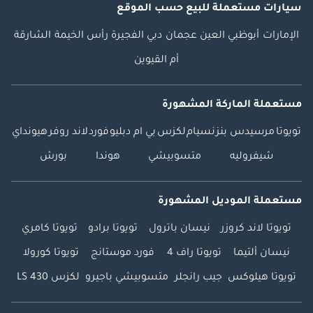
سيارات مستعملة
للبيع
حسب الموقع
الإمارات
أبوظبي
العين
عجمان
دبي
الفجيرة
رأس الخيمة
الشارقة
أم القيوين
مستعملة الماركة المشهورة
تويوتا
مرسيدس بنز
نسيام
لكزس
بي ام دبليو
فورد
لاند روفر
هيونداي
شيفروليه
متسوبيشي
هوندا
بورش
مستعملة الموديل المشهورة
تويوتا لاند كروزر
نيسان باترول
تويوتا برادو
تويوتا كامري
نيسان ألتيما
تويوتا راف 4
فورد موستانج
تويوتا كورولا
تويوتا هيلوكس
جيب رانجلر
متسوبيشي باجيرو
لكزس LS 430