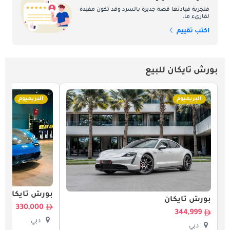
فتجربة قيادتها قصة جديرة بالسرد وقد تكون مفيدة
لقارىء ما.
اكتب تقييم
بورش تايكان للبيع
البريميوم
البريميوم
بورش تايكان
بورش تايكان
330,000
344,999
دبي
دبي