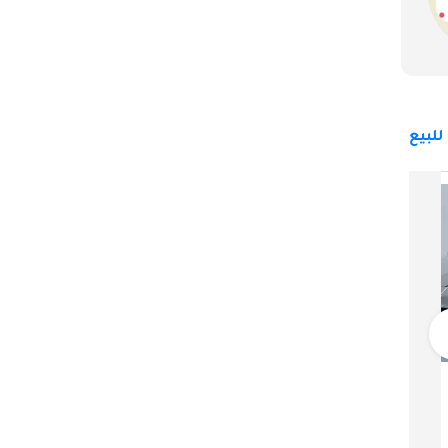
لبيع
بورش تايكان
385,000
دبي
خليجي
2024
8,358 كيلومتر