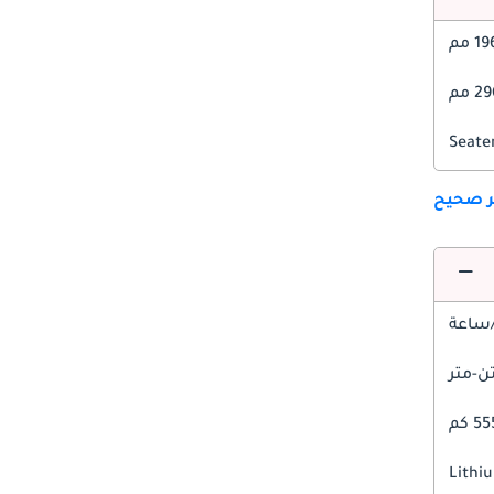
1 مم
 مم
ير صحيح
5 كم
Lithi