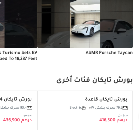
s Turismo Sets EV
ASMR Porsche Taycan
bed To 18,287 Feet
ng From Sea Level
بورش تايكان فئات أخرى
بورش تايكان قاعدة
بورش تايكان 4
79.2 محرك بشكل W
Electric
93.4 محرك بشكل W
بدءا من
بدءا من
درهم 416,500
درهم 436,900