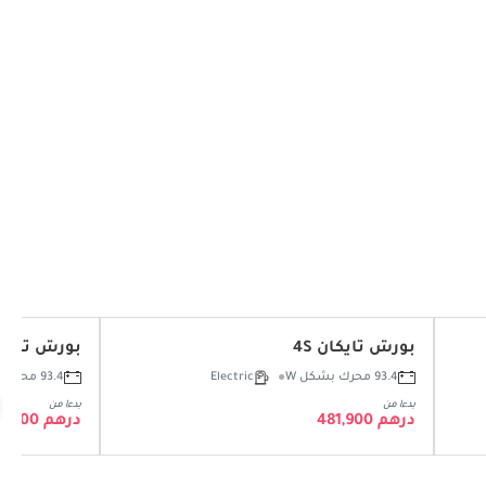
بورش تايكان 4S
بورش تايكان ss Tourismo
93.4 محرك بشكل W
Electric
93.4 محرك بشكل W
بدءا من
بدءا من
درهم 481,900
درهم 504,600