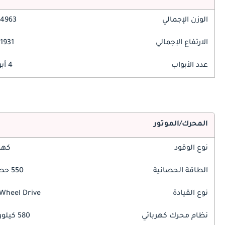
الوزن الإجمالي
4963 مم
الارتفاع الإجمالي
1931 مم
عدد الأبواب
4 أبواب
المحرك/الموتور
نوع الوقود
كهر
الطاقة الحصانية
550 حصان
نوع القيادة
 Wheel Drive
نظام محرك كهربائي
580 كيلوواط