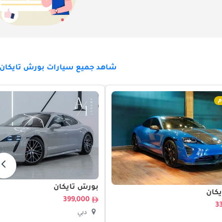
شاهد جميع سيارات بورش تايكان ل
م
بورش تايكان
كان
399,000
دبي