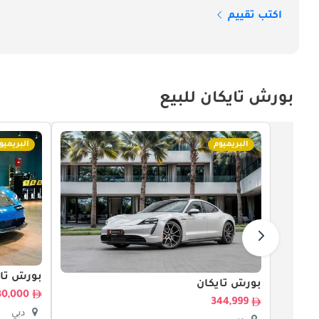
اكتب تقييم
بورش تايكان للبيع
البريميوم
البريميو
بورش تاي
بورش تايكان
330,000
344,999
دبي