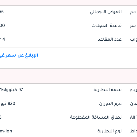
العرض الإجمالي
966
قاعدة العجلات
2900
عدد المقاعد
4 Seater
الإبلاغ عن سعر غ
باء
سعة البطارية
97 كيلوواط/ساعة
عزم الدوران
820 نيوتن-متر
All
نطاق المسافة المقطوعة
55
نوع البطارية
um-Ion