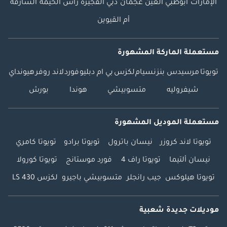
الإمارات
أبوظبي
العين
عجمان
دبي
الفجيرة
رأس الخيمة
الشارقة
أم القيوين
مستعملة الماركة المشهورة
تويوتا
مرسيدس بنز
نسيام
لكزس
بي ام دبليو
فورد
لاند روفر
هيونداي
شيفروليه
متسوبيشي
هوندا
بورش
مستعملة الموديل المشهورة
تويوتا لاند كروزر
نيسان باترول
تويوتا برادو
تويوتا كامري
نيسان ألتيما
تويوتا راف 4
فورد موستانج
تويوتا كورولا
تويوتا هيلوكس
جيب رانجلر
متسوبيشي باجيرو
لكزس LS 430
موديلات جديدة شعبية