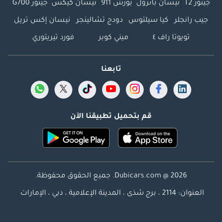
جيتور T2
نيسان باترول
بورش 911
نيسان كيكس
جيتور G700
جيب رانجلر
كيا سيلتوس
دودج تشالينجر
نيسان إكس تريل
تويوتا راف ٤
ميني كوبر
فورد تيريتوري
تابعنا
قم بتحميل تطبيقنا الآن
Dubicars.com @ 2026. جميع الحقوق محفوظة.
العنوان: 2114 ، برج شذى ، المدينة الإعلامية ، دبي ، الإمارات