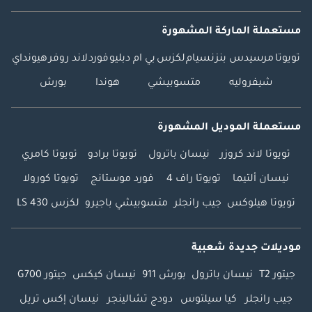
مستعملة الماركة المشهورة
تويوتا
مرسيدس بنز
نسيام
لكزس
بي ام دبليو
فورد
لاند روفر
هيونداي
شيفروليه
متسوبيشي
هوندا
بورش
مستعملة الموديل المشهورة
تويوتا لاند كروزر
نيسان باترول
تويوتا برادو
تويوتا كامري
نيسان ألتيما
تويوتا راف 4
فورد موستانج
تويوتا كورولا
تويوتا هيلوكس
جيب رانجلر
متسوبيشي باجيرو
لكزس LS 430
موديلات جديدة شعبية
جيتور T2
نيسان باترول
بورش 911
نيسان كيكس
جيتور G700
جيب رانجلر
كيا سيلتوس
دودج تشالينجر
نيسان إكس تريل