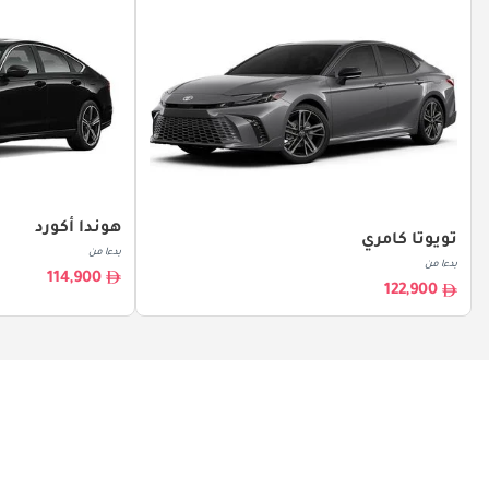
هوندا أكورد
تويوتا كامري
بدءا من
بدءا من
114,900
122,900