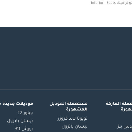
ترافيك interior - Seats
لة الماركة
مستعملة الموديل
موديلات جديدة 
هورة
المشهورة
جيتور T2
تويوتا لاند كروزر
نيسان باترول
س بنز
نيسان باترول
بورش 911