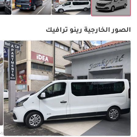
الصور الخارجية رينو ترافيك
رينو تر