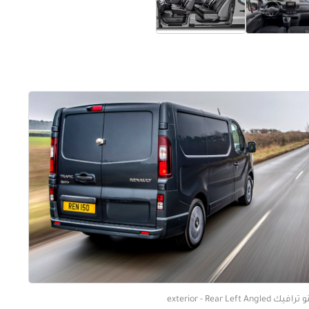
افيك exterior - Rear Left Angled